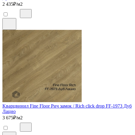
2 435
₽/м2
Kварцвинил Fine Floor Рич замок / Rich click drop FF-1973 Дуб
Лацио
3 675
₽/м2