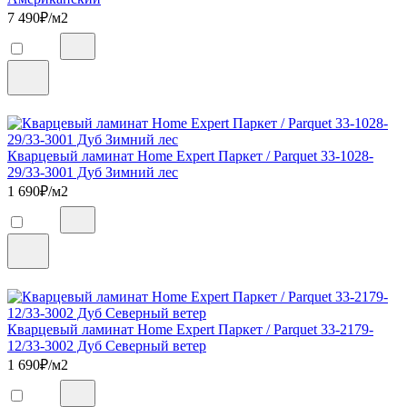
7 490
₽/м2
Кварцевый ламинат Home Expert Паркет / Parquet 33-1028-
29/33-3001 Дуб Зимний лес
1 690
₽/м2
Кварцевый ламинат Home Expert Паркет / Parquet 33-2179-
12/33-3002 Дуб Северный ветер
1 690
₽/м2