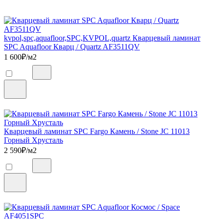
kvpol,spc,aquafloor,SPC,KVPOL,quartz Кварцевый ламинат
SPC Aquafloor Кварц / Quartz AF3511QV
1 600
₽/м2
Кварцевый ламинат SPC Fargo Камень / Stone JC 11013
Горный Хрусталь
2 590
₽/м2