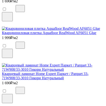
1 690
₽/м2
Кварцвиниловая плитка Aquafloor RealWood AF6051 Glue
1 999
₽/м2
Кварцевый ламинат Home Expert Паркет / Parquet 33-
71W908/33-3010 Гикори Натуральный
1 690
₽/м2