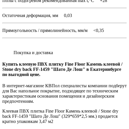
Полы с подогревом рекомендованная max t,
C +28
Остаточная деформация, мм 0,03
Прямоугольность / прямолинейность, мм/м
<
0,35
Покупка и доставка
Купить клеевую ПВХ плитку Fine Floor Камень клеевой /
Stone dry back FF-1459 "Шато Де Лош" в Екатеринбурге
по выгодной цене.
В интернет-магазине КВПол специалисты компании подберут
для Вас напольное покрытие, подходящее по техническим
характеристикам основания помещения и дизайнерским
предпочтениям.
Клеевая ПВХ плитка Fine Floor Камень клеевой / Stone dry
back FF-1459 "Шато Де Лош" (329*659*2,5 мм.) продается
кратно упаковкам 3,47 м2