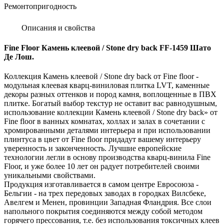
Ремонтопригодность
Описания и свойства
Fine Floor Камень клеевой / Stone dry back FF-1459 Шато
Де Лош.
Коллекция Камень клеевой / Stone dry back от Fine floor -
модульная клеевая кварц-виниловая плитка LVT, каменные
декоры разных оттенков и пород камня, воплощенные в ПВХ
плитке. Богатый выбор текстур не оставит вас равнодушным,
использование коллекции Камень клеевой / Stone dry back» от
Fine floor в ванных комнатах, холлах и залах в сочетании с
хромированными деталями интерьера и при использовании
плинтуса в цвет от Fine floor придадут вашему интерьеру
уверенность и законченность. Лучшие европейские
технологии легли в основу производства кварц-винила Fine
Floor, и уже более 10 лет он радует потребителей своими
уникальными свойствами.
Продукция изготавливается в самом центре Евросоюза -
Бельгии - на трех передовых заводах в городках Вилсбеке,
Авелгем и Менен, провинции Западная Фландрия. Все слои
напольного покрытия соединяются между собой методом
горячего прессования, т.е. без использования токсичных клеев