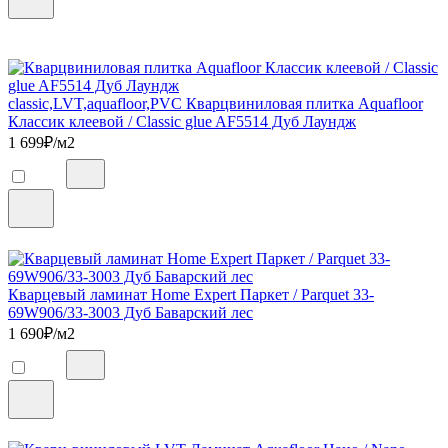
classic,LVT,aquafloor,PVC Кварцвиниловая плитка Aquafloor
Классик клеевой / Classic glue AF5514 Дуб Лаундж
1 699
₽/м2
Кварцевый ламинат Home Expert Паркет / Parquet 33-
69W906/33-3003 Дуб Баварский лес
1 690
₽/м2