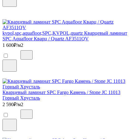
kvpol,spc,aquafloor,SPC,KVPOL,quartz Кварцевый ламинат
SPC Aquafloor Кварц / Quartz AF3511QV
1 600
₽/м2
Кварцевый ламинат SPC Fargo Камень / Stone JC 11013
Горный Хрусталь
2 590
₽/м2