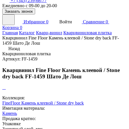
+7 (343) 239-68-77
Ежедневно с 09-00 до 20-00
Заказать звонок
Избранное
0
Войти
Сравнение
0
Корзина
0
Главная
Каталог
Кварц-винил
Кварцвиниловая плитка
Kварцвинил Fine Floor Камень клеевой / Stone dry back FF-
1459 Шато Де Лош
Назад
Кварцвиниловая плитка
Артикул: FF-1459
Kварцвинил Fine Floor Камень клеевой / Stone
dry back FF-1459 Шато Де Лош
Коллекция:
FineFloor Камень клеевой / Stone dry back
Имитация материала:
Камень
Продажа кратно:
Упаковке
Защитный слой, мм: