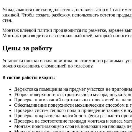
Укладываются плитки вдоль стены, оставляя зазор в 1 сантиме
киянкой. Чтобы создать разбежку, использовать остаток преды
стен.
Монтаж клеевой плитки производится по разметке, заранее вы
Монтаж производится на специальный клей, который наносится
Цены за работу
Установка плитки из кварцвинила по стоимости сравнима с ус
можно связавшись с компанией по телефону.
В состав работы входит:
Дефектовка помещения на предмет участков не пригодны
Уборка поверхности от строительного мусора, штукатур
Проверка примыканий вертикальных плоскостей на нали
Обеспыливание поверхности механическим способом и г
Проверка систем теплого пола и приведение таковых в 
Проверка покрытие на партийность (если разные то пров
Проверка на соответствие площади монтажа и запаса мат
Монтаж подстилающего слоя из подложки на площадь пе
Монтаж покрытия согласно инструкции от производителя