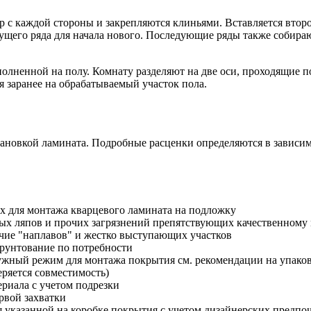
тр с каждой стороны и закрепляются клиньями. Вставляется второ
дущего ряда для начала нового. Последующие ряды также собира
полненной на полу. Комнату разделяют на две оси, проходящие 
 заранее на обрабатываемый участок пола.
тановкой ламината. Подробные расценки определяются в зависим
х для монтажа кварцевого ламината на подложку
ных ляпов и прочих загрязнений препятствующих качественному
чие "наплавов" и жестко выступающих участков
рунтование по потребности
нужный режим для монтажа покрытия см. рекомендации на упако
еряется совместимость)
ериала с учетом подрезки
рвой захватки
 указанной на коробке покрытия с учетом дизайнерских предпоч