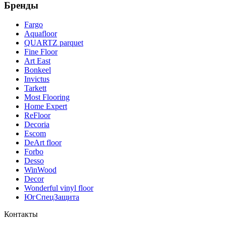
Бренды
Fargo
Aquafloor
QUARTZ parquet
Fine Floor
Art East
Bonkeel
Invictus
Tarkett
Most Flooring
Home Expert
ReFloor
Decoria
Escom
DeArt floor
Forbo
Desso
WinWood
Decor
Wonderful vinyl floor
ЮгСпецЗащита
Контакты