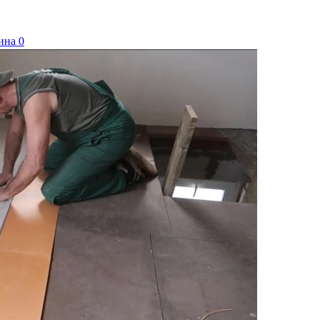
ина
0