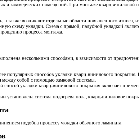
сных и коммерческих помещений. При монтаже кварцвиниловой п
ь, а также возникают отдельные области повышенного износа, и
нную схему укладки. Схема с прямой, палубной укладкой являет
упрощению процесса монтажа.
ыполнена несколькими способами, в зависимости от предпочтен
олее популярных способов укладки кварц-винилового покрытия.
я между собой с помощью замковой системы.
ый способ укладки кварц-винилового покрытия включает примен
нии установлена система подогрева пола, кварц-виниловое покр
ата
единением подобна процессу укладки обычного ламината.
ов