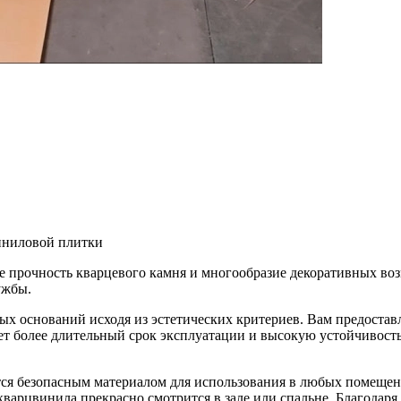
иниловой плитки
ебе прочность кварцевого камня и многообразие декоративных в
ужбы.
х оснований исходя из эстетических критериев. Вам предоставл
ет более длительный срок эксплуатации и высокую устойчивость 
тся безопасным материалом для использования в любых помещен
кварцвинила прекрасно смотрится в зале или спальне. Благодар