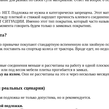
 НЕТ. Подложка не нужна и категорически запрещена. Этот мат
ду плиткой и стяжкой нарушит прочность клеевого соединения
ИТУАЦИИ. Именно этот тип покрытия, который часто называю
момента говорить будем только о замковых покрытиях.
та?
 по привычке покупают стандартную вспененную или хвойную по
к поставить на спорткар колеса от трактора. Вроде едет, но недо
вые соединения меньше и рассчитаны на работу в одной плоскос
 или под весом мебели плитка прогибается в замках.
у на излом.
Они не рассчитаны на это и через несколько месяц
реальных сценария)
я подложка не только допустима, но и рекомендуется.
ой подложки.