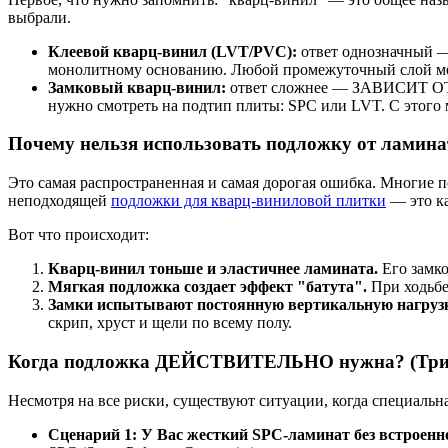
выбрали.
Клеевой кварц-винил (LVT/PVC):
ответ однозначный —
монолитному основанию. Любой промежуточный слой меж
Замковый кварц-винил:
ответ сложнее — ЗАВИСИТ ОТ С
нужно смотреть на подтип плиты: SPC или LVT. С этого 
Почему нельзя использовать подложку от ламина
Это самая распространенная и самая дорогая ошибка. Многие
неподходящей
подложки для кварц-виниловой плитки
— это ка
Вот что происходит:
Кварц-винил тоньше и эластичнее ламината.
Его замко
Мягкая подложка создает эффект "батута".
При ходьбе
Замки испытывают постоянную вертикальную нагрузк
скрип, хруст и щели по всему полу.
Когда подложка ДЕЙСТВИТЕЛЬНО нужна? (Три 
Несмотря на все риски, существуют ситуации, когда специальна
Сценарий 1: У Вас жесткий SPC-ламинат без встроенн