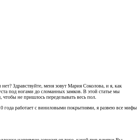
и нет? Здравствуйте, меня зовут Мария Соколова, и я, как
ста под ногами до сломанных замков. В этой статье мы
, чтобы не пришлось переделывать весь пол.
10 года работает с виниловыми покрытиями, я развею все мифы
одложке напрямую зависит от того, какой тип плитки Вы