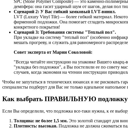
SPC (Stone Polymer Composite) — это каменно-полимерны
демпфера: она гасит ударный шум от шагов, делая пол ти
Сценарий 2: У Вас гибкий замковый LVT-винил.
LVT (Luxury Vinyl Tile) — более гибкий материал. Некот
фирменной подложки. Она помогает сгладить микроскопич
конкретного покрытия!
Сценарий 3: Требования системы "Теплый пол".
При укладке на систему "теплый пол" (особенно инфракр
мешать прогреву, и служить для равномерного распределе
Совет эксперта от Марии Соколовой:
"Всегда читайте инструкцию на упаковке Вашего кварц-в
"укладка без подложки", а Вы постелили ее по совету ма
случаев, когда экономия на чтении инструкции приводила
Чтобы не запутаться в технических нюансах и не рисковать га
специалисты подберут для Вас не только идеальное напольное 
Как выбрать ПРАВИЛЬНУЮ подложку: ч
Если Вы определили, что подложка все-таки нужна, к ее выбо
Толщина: не более 1,5 мм.
Это золотой стандарт для вин
Плотность: высокая.
Подложка не должна сжиматься пал