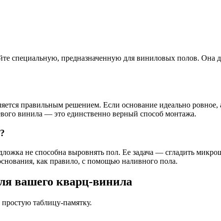
те специальную, предназначенную для виниловых полов. Она до
ляется правильным решением. Если основание идеально ровное, 
леевого винила — это единственно верный способ монтажа.
я?
подложка не способна выровнять пол. Ее задача — сгладить микр
основания, как правило, с помощью наливного пола.
ля вашего кварц-винила
 простую таблицу-памятку.