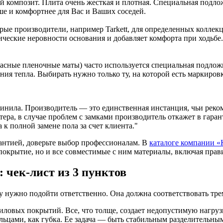
й композит. Плита очень жесткая и плотная. Специальная подло
ше и комфортнее для Вас и Ваших соседей.
орые производители, например Tarkett, для определенных колле
еские неровности основания и добавляет комфорта при ходьбе. 
асные пленочные маты) часто используется специальная подложк
ния тепла. Выбирать нужно только ту, на которой есть маркиров
инила. Производитель — это единственная инстанция, чьи реко
стера, в случае проблем с замками производитель откажет в гар
 к полной замене пола за счет клиента."
рантией, доверьте выбор профессионалам. В
каталоге
компании «
покрытие, но и все совместимые с ним материалы, включая прав
ек-лист из 3 пунктов
ру нужно подойти ответственно. Она должна соответствовать тр
иловых покрытий. Все, что толще, создает недопустимую нагруз
ьцами, как губка. Ее задача — быть стабильным разделительным