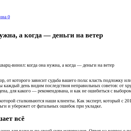
ина
0
ужна, а когда — деньги на ветер
варц-винил: когда она нужна, а когда — деньги на ветер
пор, от которого зависит судьба вашего пола: класть подложку ил
ы каждый день видим последствия неправильных советов: от хру
ена, для какого — рекомендована, и как не ошибиться с выбором
которой сталкиваются наши клиенты. Как эксперт, который с 20
ьги и убережет от фатальных ошибок при укладке.
шает всё
ание для разных по своей сути материалов. Ответ на вопрос о п