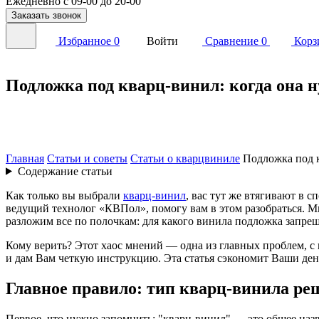
Ежедневно с 09-00 до 20-00
Заказать звонок
Избранное
0
Войти
Сравнение
0
Корз
Подложка под кварц-винил: когда она н
29.09.2025
8363
Время чтения: 8 мин.
Главная
Статьи и советы
Статьи о кварцвиниле
Подложка под к
Содержание статьи
Как только вы выбрали
кварц-винил
, вас тут же втягивают в с
ведущий технолог «КВПол», помогу вам в этом разобраться. М
разложим все по полочкам: для какого винила подложка запрещ
Кому верить? Этот хаос мнений — одна из главных проблем, с 
и дам Вам четкую инструкцию. Эта статья сэкономит Ваши ден
Главное правило: тип кварц-винила ре
Первое, что нужно запомнить: "кварц-винил" — это общее назв