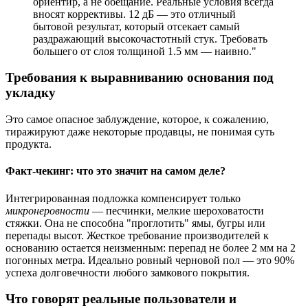
ориентир, а не обещание. Реальные условия всегда
вносят коррективы. 12 дБ — это отличный
бытовой результат, который отсекает самый
раздражающий высокочастотный стук. Требовать
большего от слоя толщиной 1.5 мм — наивно."
Требования к выравниванию основания под
укладку
Это самое опасное заблуждение, которое, к сожалению,
тиражируют даже некоторые продавцы, не понимая суть
продукта.
Факт-чекинг: что это значит на самом деле?
Интегрированная подложка компенсирует только
микронеровности
— песчинки, мелкие шероховатости
стяжки. Она не способна "проглотить" ямы, бугры или
перепады высот. Жесткое требование производителей к
основанию остается неизменным: перепад не более 2 мм на 2
погонных метра. Идеально ровный черновой пол — это 90%
успеха долговечности любого замкового покрытия.
Что говорят реальные пользователи и