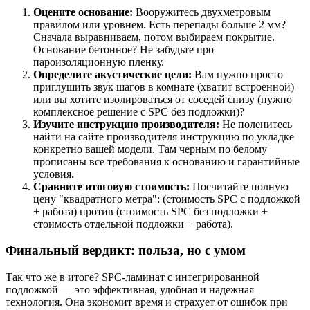
Оцените основание:
Вооружитесь двухметровым
прави́лом или уровнем. Есть перепады больше 2 мм?
Сначала выравниваем, потом выбираем покрытие.
Основание бетонное? Не забудьте про
пароизоляционную пленку.
Определите акустические цели:
Вам нужно просто
приглушить звук шагов в комнате (хватит встроенной)
или вы хотите изолироваться от соседей снизу (нужно
комплексное решение с SPC без подложки)?
Изучите инструкцию производителя:
Не поленитесь
найти на сайте производителя инструкцию по укладке
конкретно вашей модели. Там черным по белому
прописаны все требования к основанию и гарантийные
условия.
Сравните итоговую стоимость:
Посчитайте полную
цену "квадратного метра": (стоимость SPC с подложкой
+ работа) против (стоимость SPC без подложки +
стоимость отдельной подложки + работа).
Финальный вердикт: польза, но с умом
Так что же в итоге? SPC-ламинат с интегрированной
подложкой — это эффективная, удобная и надежная
технология. Она экономит время и страхует от ошибок при