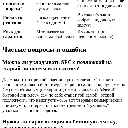
Сопоставима или выше
стоимость
сопоставима или
(зависит от подложки)
"пирога"
чуть дешевле
Высокая (можно
Гибкость
Низкая (решение
собрать под любую
решения
"все в одном")
задачу)
Риск для
Минимальный
Высокий (при
гарантии
(система одобрена)
неверном выборе)
Частые вопросы и ошибки
Можно ли укладывать SPC с подложкой на
старый линолеум или плитку?
Да, можно, но при соблюдении трех "железных" правил:
основание должно быть твердым, ровным (перепад до 2 мм на
2 м) и стабильным (не скрипит, не отслаивается). Мягкий
бытовой линолеум сам по себе станет той самой "второй
подложкой", что недопустимо. А вот твердый коммерческий
линолеум или старая плитка без трещин и "бухтящих"
участков — вполне годятся.
Нужна ли пароизоляция на бетонную стяжку,
если подложка уже есть?