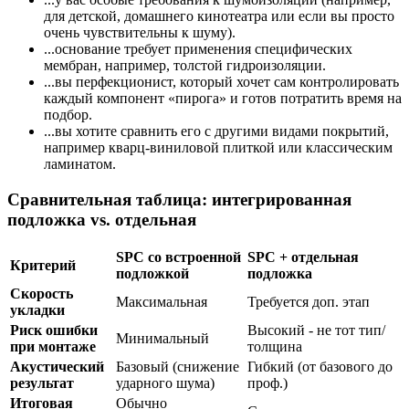
для детской, домашнего кинотеатра или если вы просто
очень чувствительны к шуму).
...основание требует применения специфических
мембран, например, толстой гидроизоляции.
...вы перфекционист, который хочет сам контролировать
каждый компонент «пирога» и готов потратить время на
подбор.
...вы хотите сравнить его с другими видами покрытий,
например кварц-виниловой плиткой или классическим
ламинатом.
Сравнительная таблица: интегрированная
подложка vs. отдельная
SPC со встроенной
SPC + отдельная
Критерий
подложкой
подложка
Скорость
Максимальная
Требуется доп. этап
укладки
Риск ошибки
Высокий - не тот тип/
Минимальный
при монтаже
толщина
Акустический
Базовый (снижение
Гибкий (от базового до
результат
ударного шума)
проф.)
Итоговая
Обычно