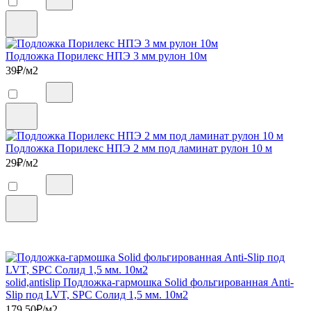
Подложка Порилекс НПЭ 3 мм рулон 10м
39
₽/м2
Подложка Порилекс НПЭ 2 мм под ламинат рулон 10 м
29
₽/м2
solid,antislip Подложка-гармошка Solid фольгированная Anti-
Slip под LVT, SPC Солид 1,5 мм. 10м2
179,50
₽/м2