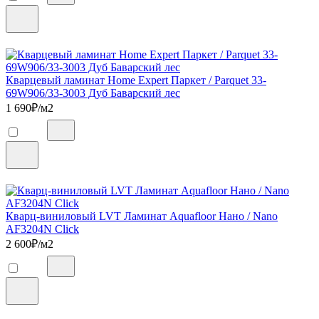
Кварцевый ламинат Home Expert Паркет / Parquet 33-
69W906/33-3003 Дуб Баварский лес
1 690
₽/м2
Кварц-виниловый LVT Ламинат Aquafloor Нано / Nano
AF3204N Click
2 600
₽/м2