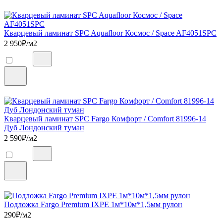
Кварцевый ламинат SPC Aquafloor Космос / Space AF4051SPC
2 950
₽/м2
Кварцевый ламинат SPC Fargo Комфорт / Comfort 81996-14
Дуб Лондонский туман
2 590
₽/м2
Подложка Fargo Premium IXPE 1м*10м*1,5мм рулон
290
₽/м2