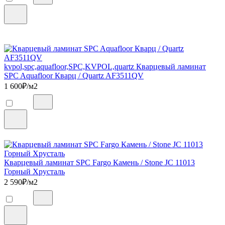
kvpol,spc,aquafloor,SPC,KVPOL,quartz Кварцевый ламинат
SPC Aquafloor Кварц / Quartz AF3511QV
1 600
₽/м2
Кварцевый ламинат SPC Fargo Камень / Stone JC 11013
Горный Хрусталь
2 590
₽/м2