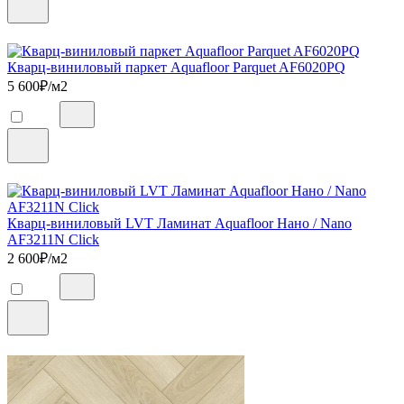
Кварц-виниловый паркет Aquafloor Parquet AF6020PQ
5 600
₽/м2
Кварц-виниловый LVT Ламинат Aquafloor Нано / Nano
AF3211N Click
2 600
₽/м2