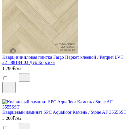
Кварц-виниловая плитка Fargo Паркет клеевой / Parquet LVT
22-588184-03 Дуб Корсика
1 790
₽/м2
Кварцевый ламинат SPC Aquafloor Камень / Stone AF 3555SST
3 200
₽/м2