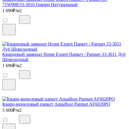
71W908/33-3010 Гикори Натуральный
1 690
₽/м2
Кварцевый ламинат Home Expert Паркет / Parquet 33-3011 Дуб
Шоколадный
1 690
₽/м2
Кварц-виниловый паркет Aquafloor Parquet AF6020PQ
5 600
₽/м2