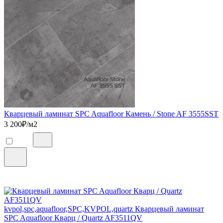
Кварцевый ламинат SPC Aquafloor Камень / Stone AF 3555SST
3 200
₽/м2
kvpol,spc,aquafloor,SPC,KVPOL,quartz Кварцевый ламинат
SPC Aquafloor Кварц / Quartz AF3511QV