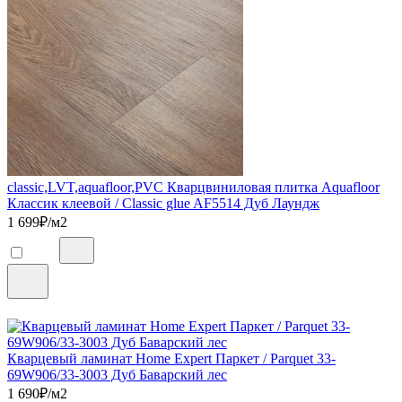
classic,LVT,aquafloor,PVC Кварцвиниловая плитка Aquafloor
Классик клеевой / Classic glue AF5514 Дуб Лаундж
1 699
₽/м2
Кварцевый ламинат Home Expert Паркет / Parquet 33-
69W906/33-3003 Дуб Баварский лес
1 690
₽/м2