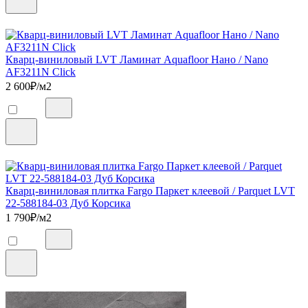
Кварц-виниловый LVT Ламинат Aquafloor Нано / Nano
AF3211N Click
2 600
₽/м2
Кварц-виниловая плитка Fargo Паркет клеевой / Parquet LVT
22-588184-03 Дуб Корсика
1 790
₽/м2