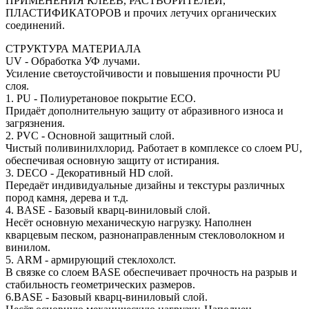
ПРИМЕНЕНИЯ КЛЕЕВ, РАСТВОРИТЕЛЕЙ,
ПЛАСТИФИКАТОРОВ и прочих летучих органических
соединений.
СТРУКТУРА МАТЕРИАЛА
UV - Обработка УФ лучами.
Усиление светоустойчивости и повышения прочности PU
слоя.
1. PU - Полиуретановое покрытие ECO.
Придаёт дополнительную защиту от абразивного износа и
загрязнения.
2. PVC - Основной защитный слой.
Чистый поливинилхлорид. Работает в комплексе со слоем PU,
обеспечивая основную защиту от истирания.
3. DECO - Декоративный HD слой.
Передаёт индивидуальные дизайны и текстуры различных
пород камня, дерева и т.д.
4. BASE - Базовый кварц-виниловый слой.
Несёт основную механическую нагрузку. Наполнен
кварцевым песком, разнонаправленным стекловолокном и
винилом.
5. ARM - армирующий стеклохолст.
В связке со слоем BASE обеспечивает прочность на разрыв и
стабильность геометрических размеров.
6.BASE - Базовый кварц-виниловый слой.