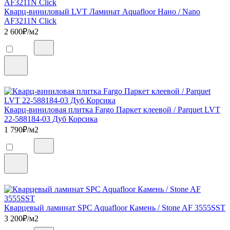
Кварц-виниловый LVT Ламинат Aquafloor Нано / Nano
AF3211N Click
2 600
₽/м2
Кварц-виниловая плитка Fargo Паркет клеевой / Parquet LVT
22-588184-03 Дуб Корсика
1 790
₽/м2
Кварцевый ламинат SPC Aquafloor Камень / Stone AF 3555SST
3 200
₽/м2