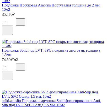
Подложка Пробковая Amorim Португалия толщина до 2 мм.
10м2
352,76
₽
Подложка Solid под LVT, SPC покрытие листовая, толщина
1,5мм
74,50
₽/м2
solid,antislip Подложка-гармошка Solid фольгированная Anti-
Slip под LVT, SPC Солид 1,5 мм. 10м2