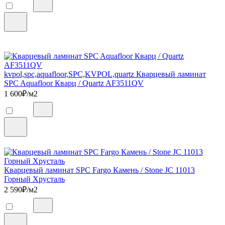
kvpol,spc,aquafloor,SPC,KVPOL,quartz Кварцевый ламинат
SPC Aquafloor Кварц / Quartz AF3511QV
1 600
₽/м2
Кварцевый ламинат SPC Fargo Камень / Stone JC 11013
Горный Хрусталь
2 590
₽/м2