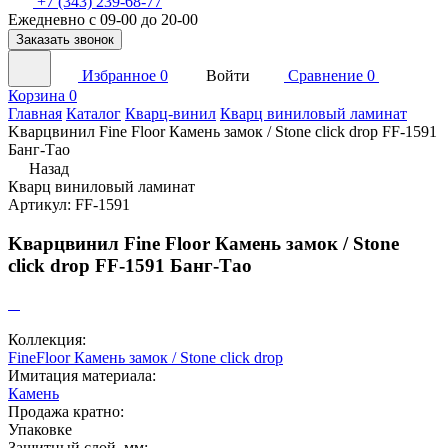
+7 (343) 239-68-77
Ежедневно с 09-00 до 20-00
Заказать звонок
Избранное
0
Войти
Сравнение
0
Корзина
0
Главная
Каталог
Кварц-винил
Кварц виниловый ламинат
Kварцвинил Fine Floor Камень замок / Stone click drop FF-1591
Банг-Тао
Назад
Кварц виниловый ламинат
Артикул: FF-1591
Kварцвинил Fine Floor Камень замок / Stone
click drop FF-1591 Банг-Тао
Коллекция:
FineFloor Камень замок / Stone click drop
Имитация материала:
Камень
Продажа кратно:
Упаковке
Защитный слой, мм: