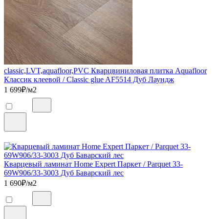
classic,LVT,aquafloor,PVC Кварцвиниловая плитка Aquafloor
Классик клеевой / Classic glue AF5514 Дуб Лаундж
1 699
₽/м2
Кварцевый ламинат Home Expert Паркет / Parquet 33-
69W906/33-3003 Дуб Баварский лес
1 690
₽/м2