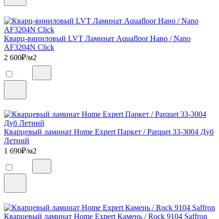
Кварц-виниловый LVT Ламинат Aquafloor Нано / Nano
AF3204N Click
2 600
₽/м2
Кварцевый ламинат Home Expert Паркет / Parquet 33-3004 Дуб
Летний
1 690
₽/м2
Кварцевый ламинат Home Expert Камень / Rock 9104 Saffron