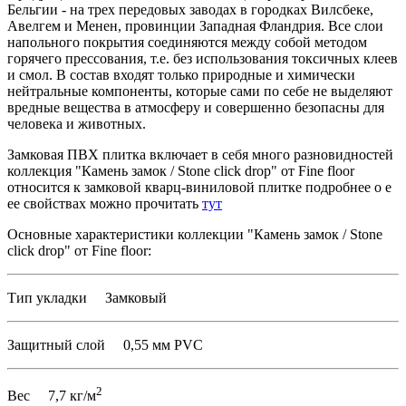
Бельгии - на трех передовых заводах в городках Вилсбеке,
Авелгем и Менен, провинции Западная Фландрия. Все слои
напольного покрытия соединяются между собой методом
горячего прессования, т.е. без использования токсичных клеев
и смол. В состав входят только природные и химически
нейтральные компоненты, которые сами по себе не выделяют
вредные вещества в атмосферу и совершенно безопасны для
человека и животных.
Замковая ПВХ плитка включает в себя много разновидностей
коллекция "Камень замок / Stone click drop" от Fine floor
относится к замковой кварц-виниловой плитке подробнее о е
ее свойствах можно прочитать
тут
Основные характеристики коллекции "Камень замок / Stone
click drop" от Fine floor:
Тип укладки Замковый
Защитный слой 0,55 мм PVC
2
Вес 7,7 кг/м