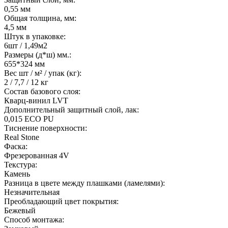
0,55 мм
Общая толщина, мм:
4,5 мм
Штук в упаковке:
6шт / 1,49м2
Размеры (д*ш) мм.:
655*324 мм
Вес шт / м² / упак (кг):
2 / 7,7 / 12 кг
Состав базового слоя:
Кварц-винил LVT
Дополнительный защитный слой, лак:
0,015 ECO PU
Тиснение поверхности:
Real Stone
Фаска:
Фрезерованная 4V
Текстура:
Камень
Разница в цвете между плашками (ламелями):
Незначительная
Преобладающий цвет покрытия:
Бежевый
Способ монтажа: