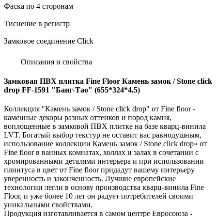
Фаска по 4 сторонам
Тиснение в регистр
Замковое соединение Click
Описания и свойства
Замковая ПВХ плитка Fine Floor Камень замок / Stone click
drop FF-1591 "Банг-Тао" (655*324*4,5)
Коллекция "Камень замок / Stone click drop" от Fine floor -
каменные декоры разных оттенков и пород камня,
воплощенные в замковой ПВХ плитке на базе кварц-винила
LVT. Богатый выбор текстур не оставит вас равнодушным,
использование коллекции Камень замок / Stone click drop» от
Fine floor в ванных комнатах, холлах и залах в сочетании с
хромированными деталями интерьера и при использовании
плинтуса в цвет от Fine floor придадут вашему интерьеру
уверенность и законченность. Лучшие европейские
технологии легли в основу производства кварц-винила Fine
Floor, и уже более 10 лет он радует потребителей своими
уникальными свойствами.
Продукция изготавливается в самом центре Евросоюза -