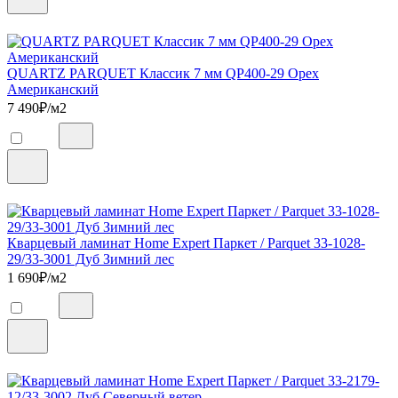
QUARTZ PARQUET Классик 7 мм QP400-29 Орех
Американский
7 490
₽/м2
Кварцевый ламинат Home Expert Паркет / Parquet 33-1028-
29/33-3001 Дуб Зимний лес
1 690
₽/м2