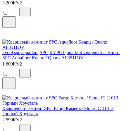
3 200
₽/м2
kvpol,spc,aquafloor,SPC,KVPOL,quartz Кварцевый ламинат
SPC Aquafloor Кварц / Quartz AF3511QV
1 600
₽/м2
Кварцевый ламинат SPC Fargo Камень / Stone JC 11013
Горный Хрусталь
2 590
₽/м2