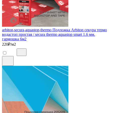
arbiton,secura,aquastop,thermo Подложка Arbiton секура термо
водастоп простая / secura thermo aquastop smart 1.6 мм.
гармошка 6м2
220
₽/м2