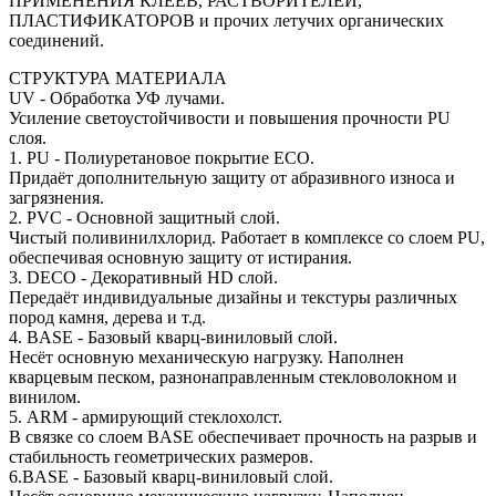
ПРИМЕНЕНИЯ КЛЕЕВ, РАСТВОРИТЕЛЕЙ,
ПЛАСТИФИКАТОРОВ и прочих летучих органических
соединений.
СТРУКТУРА МАТЕРИАЛА
UV - Обработка УФ лучами.
Усиление светоустойчивости и повышения прочности PU
слоя.
1. PU - Полиуретановое покрытие ECO.
Придаёт дополнительную защиту от абразивного износа и
загрязнения.
2. PVC - Основной защитный слой.
Чистый поливинилхлорид. Работает в комплексе со слоем PU,
обеспечивая основную защиту от истирания.
3. DECO - Декоративный HD слой.
Передаёт индивидуальные дизайны и текстуры различных
пород камня, дерева и т.д.
4. BASE - Базовый кварц-виниловый слой.
Несёт основную механическую нагрузку. Наполнен
кварцевым песком, разнонаправленным стекловолокном и
винилом.
5. ARM - армирующий стеклохолст.
В связке со слоем BASE обеспечивает прочность на разрыв и
стабильность геометрических размеров.
6.BASE - Базовый кварц-виниловый слой.