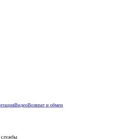
нтация
Видео
Возврат и обмен
а службы