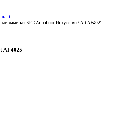
ина
0
вый ламинат SPC Aquafloor Искусство / Art AF4025
rt AF4025