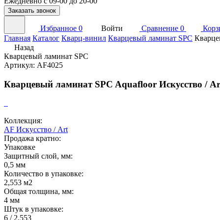
Ежедневно с 09-00 до 20-00
Заказать звонок
Избранное
0
Войти
Сравнение
0
Корз
Главная
Каталог
Кварц-винил
Кварцевый ламинат SPC
Кварце
Назад
Кварцевый ламинат SPC
Артикул: AF4025
Кварцевый ламинат SPC Aquafloor Искусство / A
Коллекция:
AF Искусство / Art
Продажа кратно:
Упаковке
Защитный слой, мм:
0,5 мм
Количество в упаковке:
2,553 м2
Общая толщина, мм:
4 мм
Штук в упаковке:
6 / 2,553