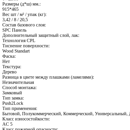
Размеры (д*ш) мм.:
915*465
Вес шт / м² / упак (кг):
3,42 / 8 / 20,5
Состав базового слоя:
SPC Панель
Дополнительный защитный слой, лак:
Технология CPL
Тиснение поверхности:
Wood Standart
Фаска:
Нет
Текстура:
Дерево
Разница в цвете между плашками (ламелями):
Незначительная
Способ монтажа:
Замковый
Тип замка:
Push2Lock
Тип применения:
Бытовой, Полукоммерческий, Коммерческий, Универсальный,
Класс износостойкости:
AC 5
Класс пожарной опасности: