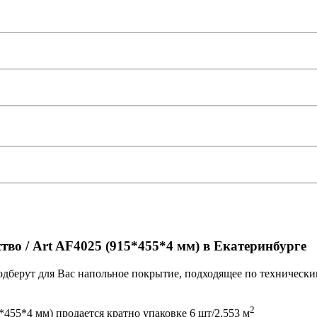
во / Art AF4025 (915*455*4 мм) в Екатеринбурге
берут для Вас напольное покрытие, подходящее по технически
2
*455*4 мм) продается кратно упаковке 6 шт/2,553 м