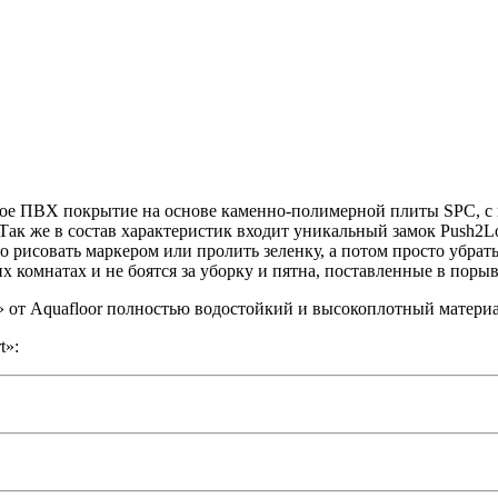
льное ПВХ покрытие на основе каменно-полимерной плиты SPC, 
 Так же в состав характеристик входит уникальный замок Push2
 рисовать маркером или пролить зеленку, а потом просто убрат
х комнатах и не боятся за уборку и пятна, поставленные в порыв
t» от Aquafloor полностью водостойкий и высокоплотный материа
t»: