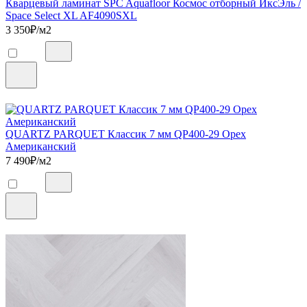
Кварцевый ламинат SPC Aquafloor Космос отборный ИксЭль /
Space Select XL AF4090SXL
3 350
₽/м2
QUARTZ PARQUET Классик 7 мм QP400-29 Орех
Американский
7 490
₽/м2