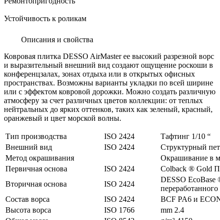
Ремонтопригодность
Устойчивость к роликам
Описания и свойства
Ковровая плитка DESSO AirMaster ее высокий разрезной ворс
и выразительный внешний вид создают ощущение роскоши в
конференцзалах, зонах отдыха или в открытых офисных
пространствах. Возможны варианты укладки по всей ширине
или с эффектом ковровой дорожки. Можно создать различную
атмосферу за счет различных цветов коллекции: от теплых
нейтральных до ярких оттенков, таких как зеленый, красный,
оранжевый и цвет морской волны.
Тип производства
ISO 2424
Тафтинг 1/10 “
Внешний вид
ISO 2424
Структурный пет
Метод окрашивания
Окрашивание в м
Первичная основа
ISO 2424
Colback ® Gold 
DESSO EcoBase ®
Вторичная основа
ISO 2424
переработанного
Состав ворса
ISO 2424
BCF PA6 и ECON
Высота ворса
ISO 1766
mm 2.4