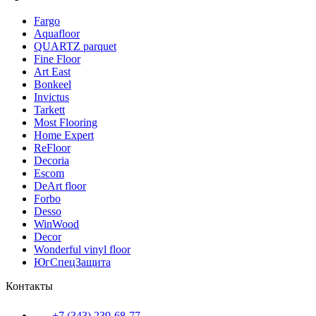
Fargo
Aquafloor
QUARTZ parquet
Fine Floor
Art East
Bonkeel
Invictus
Tarkett
Most Flooring
Home Expert
ReFloor
Decoria
Escom
DeArt floor
Forbo
Desso
WinWood
Decor
Wonderful vinyl floor
ЮгСпецЗащита
Контакты
+7 (343) 239-68-77