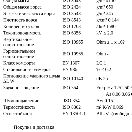
Общая масса
ISO 8543
g/m² 4150
Общая масса ворса
ISO 2424
g/m² 650
Эффективная масса ворса
ISO 8543
g/m² 345
Плотность ворса
ISO 8543
g/cm³ 0.144
Количество узлов
ISO 1763
/dm² 1580
Токопроводимость
ISO 6356
kV ≤ 2,0
Вертикальное
ISO 10965
Ohm ≤ 1 x 10?
сопротивление
Горизонтальное
ISO 10965
Ohm -
сопротивление
Класс комфорта
EN 1307
LC 1
Стабильность размеров
EN 986
% ≤ 0,2
Поглощение ударного шума
ISO 10140
dB 25
ΔL W
Звукопоглощение
ISO 354
Freq. Hz 125 250 
Аs 0.00 0.06 0.0
Шумоподавление
ISO 354
Аw 0.15
Термостойкость
ISO 8302
m².K/W 0.069
Огнестойкость
EN 13501-1
Bfl - s1 (свобод
Покупка и доставка