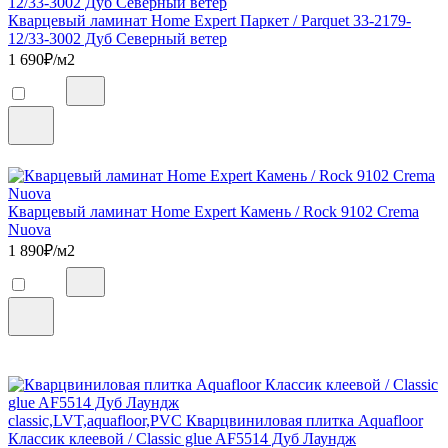
Кварцевый ламинат Home Expert Паркет / Parquet 33-2179-
12/33-3002 Дуб Северный ветер
1 690
₽/м2
Кварцевый ламинат Home Expert Камень / Rock 9102 Crema
Nuova
1 890
₽/м2
classic,LVT,aquafloor,PVC Кварцвиниловая плитка Aquafloor
Классик клеевой / Classic glue AF5514 Дуб Лаундж