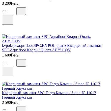
3 200
₽/м2
kvpol,spc,aquafloor,SPC,KVPOL,quartz Кварцевый ламинат
SPC Aquafloor Кварц / Quartz AF3511QV
1 600
₽/м2
Кварцевый ламинат SPC Fargo Камень / Stone JC 11013
Горный Хрусталь
2 590
₽/м2