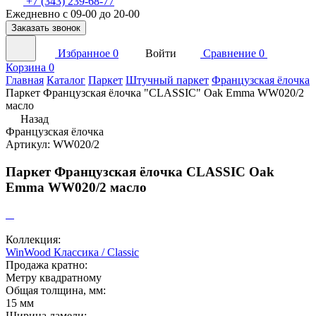
+7 (343) 239-68-77
Ежедневно с 09-00 до 20-00
Заказать звонок
Избранное
0
Войти
Сравнение
0
Корзина
0
Главная
Каталог
Паркет
Штучный паркет
Французская ёлочка
Паркет Французская ёлочка "CLASSIC" Oak Emma WW020/2
масло
Назад
Французская ёлочка
Артикул: WW020/2
Паркет Французская ёлочка CLASSIC Oak
Emma WW020/2 масло
Коллекция:
WinWood Классика / Classic
Продажа кратно:
Метру квадратному
Общая толщина, мм:
15 мм
Ширина ламели: