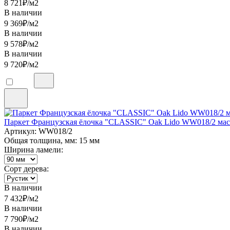
8 721
₽/м2
В наличии
9 369
₽/м2
В наличии
9 578
₽/м2
В наличии
9 720
₽/м2
Паркет Французская ёлочка "CLASSIC" Oak Lido WW018/2 ма
Артикул: WW018/2
Общая толщина, мм: 15 мм
Ширина ламели:
Сорт дерева:
В наличии
7 432
₽/м2
В наличии
7 790
₽/м2
В наличии