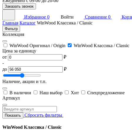
Ежедневно с 09-00 до 20-00
Заказать звонок
Избранное
0
Войти
Сравнение
0
Корз
Главная
Каталог
WinWood Классика / Classic
Фильтр
Коллекция
WinWood Оригинал / Origin
WinWood Классика / Classic
Цена за единицу
от
₽
-
до
₽
Наличие, акции и т.п.
В наличии
Наш выбор
Хит
Спецпредложение
Артикул
Сбросить фильтры
Показать
WinWood Классика / Classic