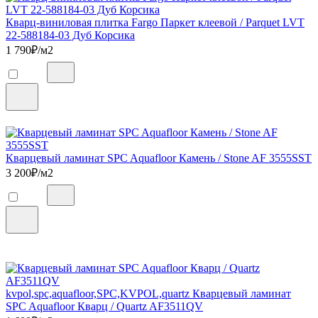
Кварц-виниловая плитка Fargo Паркет клеевой / Parquet LVT
22-588184-03 Дуб Корсика
1 790
₽/м2
Кварцевый ламинат SPC Aquafloor Камень / Stone AF 3555SST
3 200
₽/м2
kvpol,spc,aquafloor,SPC,KVPOL,quartz Кварцевый ламинат
SPC Aquafloor Кварц / Quartz AF3511QV