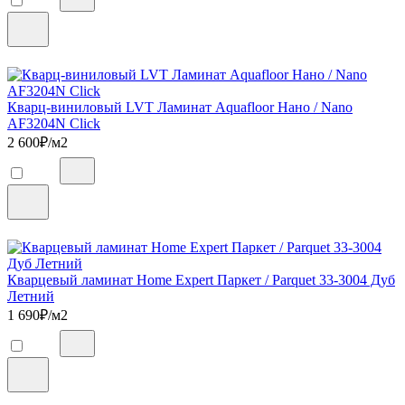
Кварц-виниловый LVT Ламинат Aquafloor Нано / Nano
AF3204N Click
2 600
₽/м2
Кварцевый ламинат Home Expert Паркет / Parquet 33-3004 Дуб
Летний
1 690
₽/м2