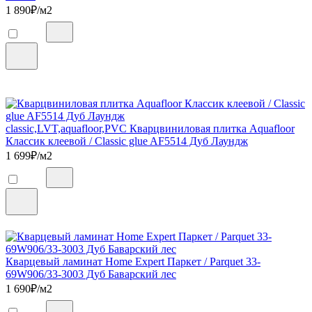
1 890
₽/м2
classic,LVT,aquafloor,PVC Кварцвиниловая плитка Aquafloor
Классик клеевой / Classic glue AF5514 Дуб Лаундж
1 699
₽/м2
Кварцевый ламинат Home Expert Паркет / Parquet 33-
69W906/33-3003 Дуб Баварский лес
1 690
₽/м2