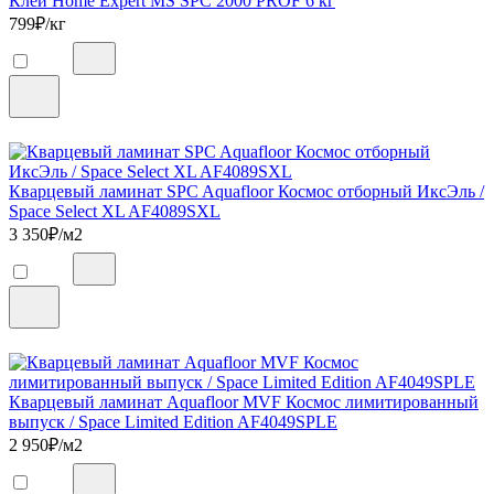
Клей Home Expert MS SPC 2000 PROF 6 кг
799
₽/кг
Кварцевый ламинат SPC Aquafloor Космос отборный ИксЭль /
Space Select XL AF4089SXL
3 350
₽/м2
Кварцевый ламинат Aquafloor MVF Космос лимитированный
выпуск / Space Limited Edition AF4049SPLE
2 950
₽/м2