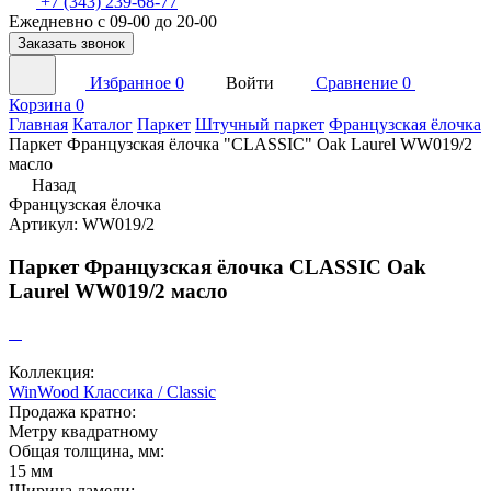
+7 (343) 239-68-77
Ежедневно с 09-00 до 20-00
Заказать звонок
Избранное
0
Войти
Сравнение
0
Корзина
0
Главная
Каталог
Паркет
Штучный паркет
Французская ёлочка
Паркет Французская ёлочка "CLASSIC" Oak Laurel WW019/2
масло
Назад
Французская ёлочка
Артикул: WW019/2
Паркет Французская ёлочка CLASSIC Oak
Laurel WW019/2 масло
Коллекция:
WinWood Классика / Classic
Продажа кратно:
Метру квадратному
Общая толщина, мм:
15 мм
Ширина ламели: