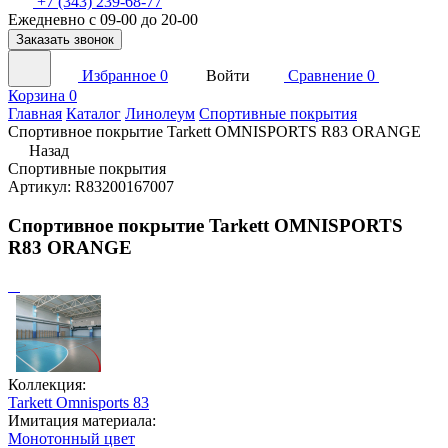
+7 (343) 239-68-77
Ежедневно с 09-00 до 20-00
Заказать звонок
Избранное
0
Войти
Сравнение
0
Корзина
0
Главная
Каталог
Линолеум
Спортивные покрытия
Спортивное покрытие Tarkett OMNISPORTS R83 ORANGE
Назад
Спортивные покрытия
Артикул: R83200167007
Спортивное покрытие Tarkett OMNISPORTS
R83 ORANGE
Коллекция:
Tarkett Omnisports 83
Имитация материала:
Монотонный цвет