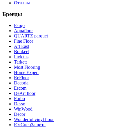
Отзывы
Бренды
Fargo
Aquafloor
QUARTZ parquet
Fine Floor
Art East
Bonkeel
Invictus
Tarkett
Most Flooring
Home Expert
ReFloor
Decoria
Escom
DeArt floor
Forbo
Desso
WinWood
Decor
Wonderful vinyl floor
ЮгСпецЗащита