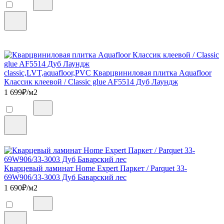
classic,LVT,aquafloor,PVC Кварцвиниловая плитка Aquafloor
Классик клеевой / Classic glue AF5514 Дуб Лаундж
1 699
₽/м2
Кварцевый ламинат Home Expert Паркет / Parquet 33-
69W906/33-3003 Дуб Баварский лес
1 690
₽/м2