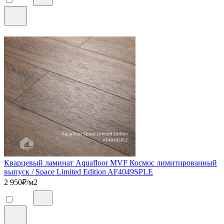
Кварцевый ламинат Aquafloor MVF Космос лимитированный
выпуск / Space Limited Edition AF4049SPLE
2 950
₽/м2