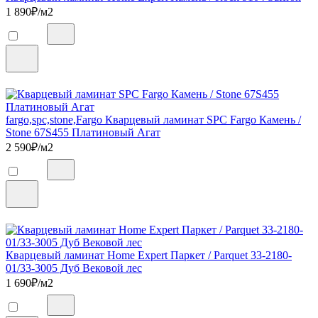
1 890
₽/м2
fargo,spc,stone,Fargo Кварцевый ламинат SPC Fargo Камень /
Stone 67S455 Платиновый Агат
2 590
₽/м2
Кварцевый ламинат Home Expert Паркет / Parquet 33-2180-
01/33-3005 Дуб Вековой лес
1 690
₽/м2