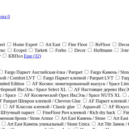
ина
0
eel
Home Expert
Art East
Fine Floor
ReFloor
Decor
екс
Ecopol
Tarkett
Forbo
Decor
Hoffmann
Эли
P
КВПол
Еще (32)
Fargo Паркет Английская ёлка / Parquet
Fargo Камень / Ston
вой / Comfort LVT
Fargo Паркет клеевой / Parquet LVT
Far
ited Edition
AF Космос лимитированный выпуск / Space Limit
борный ИксЭль / Space Select XL
AF Настоящее дерево ИксЭ
 / Space
AF Космический Орех ИксЭль / Space NUTS XL
F Parquet Шеврон клеевой / Chevron Glue
AF Паркет клеевой /
E
AF Классик клеевой / Classic glue
Aquawall
AF Искусс
et Штучный паркет
FineFloor Рич клеевой / Rich dry back
Fi
аменная броня / Stone Armor
Art East Камень / Stone
Art Eas
Art East Камень уникальный / Stone Unica
Art Tile Замок / 