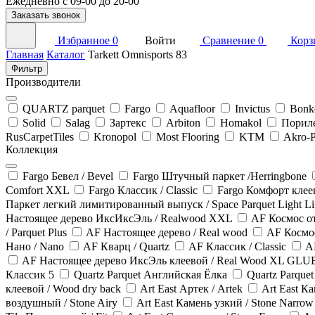
Ежедневно с 09-00 до 20-00
Заказать звонок
Избранное
0
Войти
Сравнение
0
Корз
Главная
Каталог
Tarkett Omnisports 83
Фильтр
Производители
QUARTZ parquet
Fargo
Aquafloor
Invictus
Bonk
Solid
Salag
Зартекс
Arbiton
Homakol
Порил
RusCarpetTiles
Kronopol
Most Flooring
KTM
Akro-
Коллекция
Fargo Бевел / Bevel
Fargo Штучный паркет /Herringbone
Comfort XXL
Fargo Классик / Classic
Fargo Комфорт клее
Паркет легкий лимитированный выпуск / Space Parquet Light Lim
Настоящее дерево ИксИксЭль / Realwood XXL
AF Космос от
/ Parquet Plus
AF Настоящее дерево / Real wood
AF Космос
Нано / Nano
AF Кварц / Quartz
AF Классик / Classic
A
AF Настоящее дерево ИксЭль клеевой / Real Wood XL GLU
Классик 5
Quartz Parquet Английская Ёлка
Quartz Parqu
клеевой / Wood dry back
Art East Артек / Artek
Art East К
воздушный / Stone Airy
Art East Камень узкий / Stone Narrow