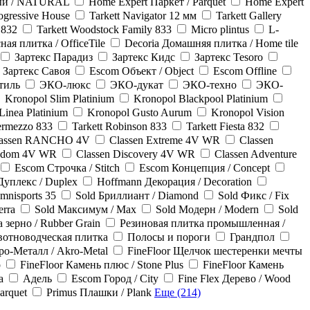
ный / NATURAL
Home Expert Паркет / Parquet
Home Expert
rogressive House
Tarkett Navigator 12 мм
Tarkett Gallery
 832
Tarkett Woodstock Family 833
Micro plintus
L-
ая плитка / OfficeTile
Decoria Домашняя плитка / Home tile
Зартекс Парадиз
Зартекс Кидс
Зартекс Tesoro
Зартекс Савоя
Escom Объект / Object
Escom Offline
тиль
ЭКО-люкс
ЭКО-дукат
ЭКО-техно
ЭКО-
Kronopol Slim Platinium
Kronopol Blackpool Platinium
Linea Platinium
Kronopol Gusto Aurum
Kronopol Vision
termezzo 833
Tarkett Robinson 833
Tarkett Fiesta 832
lassen RANCHO 4V
Classen Extreme 4V WR
Classen
eedom 4V WR
Classen Discovery 4V WR
Classen Adventure
Escom Строчка / Stitch
Escom Концепция / Concept
Дуплекс / Duplex
Hoffmann Декорация / Decoration
Omnisports 35
Sold Бриллиант / Diamond
Sold Фикс / Fix
erra
Sold Максимум / Max
Sold Модерн / Modern
Sold
 зерно / Rubber Grain
Резиновая плитка промышленная /
отноводческая плитка
Полосы и пороги
Грандпол
ро-Металл / Akro-Metal
FineFloor Щелчок шестеренки мечты
p
FineFloor Камень плюс / Stone Plus
FineFloor Камень
a
Адель
Escom Город / City
Fine Flex Дерево / Wood
arquet
Primus Плашки / Plank
Еще (214)