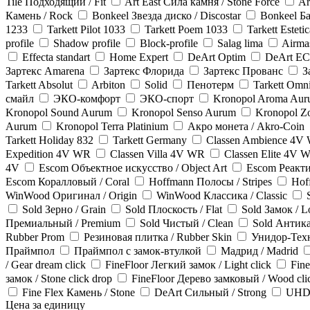
Tile Подходящий / Fit
Art East Сила камня / Stone Force
Ar
Камень / Rock
Bonkeel Звезда диско / Discostar
Bonkeel Ба
1233
Tarkett Pilot 1033
Tarkett Poem 1033
Tarkett Esteti
profile
Shadow profile
Block-profile
Salag lima
Airma
Effecta standart
Home Expert
DeArt Optim
DeArt EC
Зартекс Amarena
Зартекс Флорида
Зартекс Прованс
З
Tarkett Absolut
Arbiton
Solid
Пенотерм
Tarkett Omni
смайл
ЭКО-комфорт
ЭКО-спорт
Kronopol Aroma Au
Kronopol Sound Aurum
Kronopol Senso Aurum
Kronopol Z
Aurum
Kronopol Terra Platinium
Акро монета / Akro-Coin
Tarkett Holiday 832
Tarkett Germany
Classen Ambience 4V
Expedition 4V WR
Classen Villa 4V WR
Classen Elite 4V 
4V
Escom Объектное искусство / Object Art
Escom Реакти
Escom Коралловый / Coral
Hoffmann Полосы / Stripes
Hof
WinWood Оригинал / Origin
WinWood Классика / Classic
Sold Зерно / Grain
Sold Плоскость / Flat
Sold Замок / L
Премиальный / Premium
Sold Чистый / Clean
Sold Антик
Rubber Prom
Резиновая плитка / Rubber Skin
Унидор-Тех
Праймпол
Праймпол с замок-втулкой
Мадрид / Madrid
/ Gear dream click
FineFloor Легкий замок / Light click
Fine
замок / Stone click drop
FineFloor Дерево замковый / Wood cli
Fine Flex Камень / Stone
DeArt Сильный / Strong
UHD
Цена за единицу