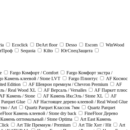
ia
Ecoclick
DeArt floor
Desso
Escom
WinWood
тПроф
Sequoia
Kilto
ЮгСпецЗащита
e
Fargo Комфорт / Comfort
Fargo Комфорт экстра /
go Камень клеевой / Stone LVT
Fargo Плинтус
AF Космос
ed Edition
AF Шеврон премиум / Chevron Premium
AF
ль / Real Wood XL
AF Версаль / Versalles
AF Паркет плюс
AF Камень / Stone
AF Камень ИксЭль / Stone XL
AF
 Parquet Glue
AF Настоящее дерево клеевой / Real Wood Glue
тво / Art
Quartz Parquet Классик 7мм
Quartz Parquet
neFloor Камень клеевой / Stone dry back
FineFloor Дерево
t Камень оптимальный / Stone Optima
Art East Камень
Click
Art Tile Премиум / Premium
Art Tile Хит / Hit
Art