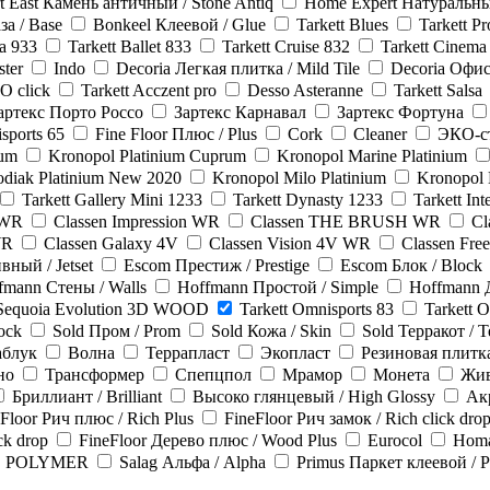
t East Камень античный / Stone Antiq
Home Expert Натураль
за / Base
Bonkeel Клеевой / Glue
Tarkett Blues
Tarkett P
ca 933
Tarkett Ballet 833
Tarkett Cruise 832
Tarkett Cinema
ster
Indo
Decoria Легкая плитка / Mild Tile
Decoria Офисн
O click
Tarkett Acczent pro
Desso Asteranne
Tarkett Salsa
артекс Порто Россо
Зартекс Карнавал
Зартекс Фортуна
sports 65
Fine Floor Плюс / Plus
Cork
Cleaner
ЭКО-с
rum
Kronopol Platinium Cuprum
Kronopol Marine Platinium
odiak Platinium New 2020
Kronopol Milo Platinium
Kronopol 
Tarkett Gallery Mini 1233
Tarkett Dynasty 1233
Tarkett In
 WR
Classen Impression WR
Classen THE BRUSH WR
C
WR
Classen Galaxy 4V
Classen Vision 4V WR
Classen Fr
вный / Jetset
Escom Престиж / Prestige
Escom Блок / Block
fmann Стены / Walls
Hoffmann Простой / Simple
Hoffmann 
Sequoia Evolution 3D WOOD
Tarkett Omnisports 83
Tarkett 
ock
Sold Пром / Prom
Sold Кожа / Skin
Sold Терракот / T
аблук
Волна
Террапласт
Экопласт
Резиновая плитка
но
Трансформер
Спепцпол
Мрамор
Монета
Жив
Бриллиант / Brilliant
Высоко глянцевый / High Glossy
Ак
Floor Рич плюс / Rich Plus
FineFloor Рич замок / Rich click dro
ck drop
FineFloor Дерево плюс / Wood Plus
Eurocol
Hom
 POLYMER
Salag Альфа / Alpha
Primus Паркет клеевой / P