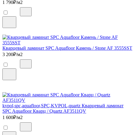
1 790
₽/м2
Кварцевый ламинат SPC Aquafloor Камень / Stone AF 3555SST
3 200
₽/м2
kvpol,spc,aquafloor,SPC,KVPOL,quartz Кварцевый ламинат
SPC Aquafloor Кварц / Quartz AF3511QV
1 600
₽/м2