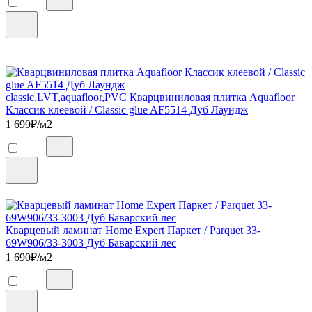
classic,LVT,aquafloor,PVC Кварцвиниловая плитка Aquafloor
Классик клеевой / Classic glue AF5514 Дуб Лаундж
1 699
₽/м2
Кварцевый ламинат Home Expert Паркет / Parquet 33-
69W906/33-3003 Дуб Баварский лес
1 690
₽/м2