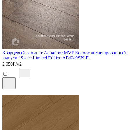
Кварцевый ламинат Aquafloor MVF Космос лимитированный
выпуск / Space Limited Edition AF4049SPLE
2 950
₽/м2