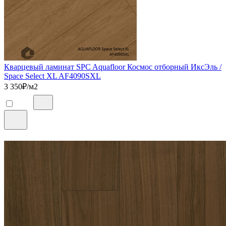
Кварцевый ламинат SPC Aquafloor Космос отборный ИксЭль /
Space Select XL AF4090SXL
3 350
₽/м2