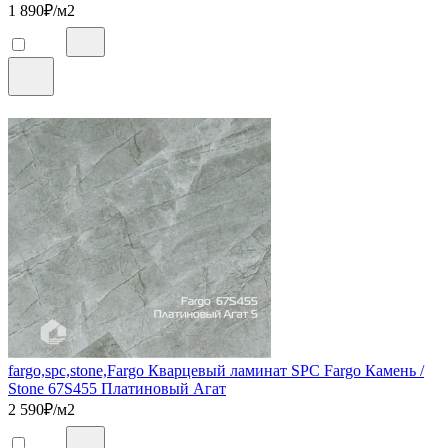
1 890
₽/м2
fargo,spc,stone,Fargo Кварцевый ламинат SPC Fargo Камень /
Stone 67S455 Платиновый Агат
2 590
₽/м2