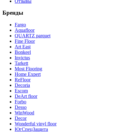
Отзывы
Бренды
Fargo
Aquafloor
QUARTZ parquet
Fine Floor
Art East
Bonkeel
Invictus
Tarkett
Most Flooring
Home Expert
ReFloor
Decoria
Escom
DeArt floor
Forbo
Desso
WinWood
Decor
Wonderful vinyl floor
ЮгСпецЗащита