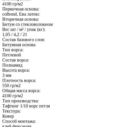
4100 гр/м2
Первичная основа:
colbond, Ева латекс
Вторичная основа:
Битум со стекловолокном
Вес шт / м² / упак (кг):
1,05 / 4,2 / 21
Состав базового слоя:
Битумная основа
Тип ворса:
Петлевой
Состав ворса:
Полиамид
Высота ворса:
3 мм
Плотность ворса:
550 гр/м2
Общая масса ворса:
4100 гр/м2
Тип производства:
Тафтинг 1/10 ворс петля
Текстура:
Ковер
Способ монтажа:
клей фиксация