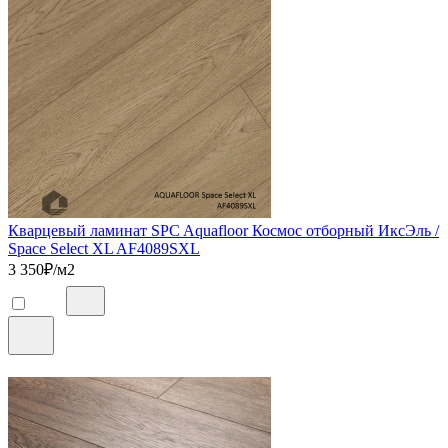
Кварцевый ламинат SPC Aquafloor Космос отборный ИксЭль /
Space Select XL AF4089SXL
3 350
₽/м2