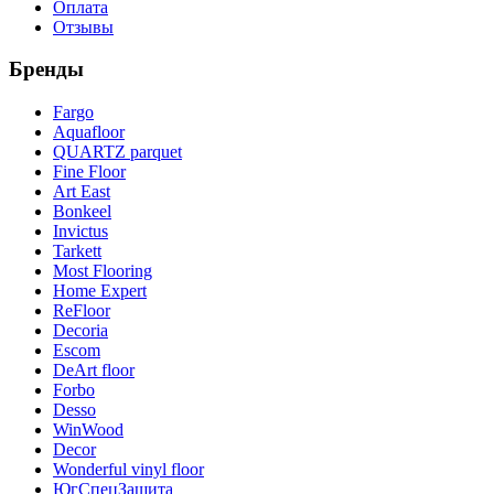
Оплата
Отзывы
Бренды
Fargo
Aquafloor
QUARTZ parquet
Fine Floor
Art East
Bonkeel
Invictus
Tarkett
Most Flooring
Home Expert
ReFloor
Decoria
Escom
DeArt floor
Forbo
Desso
WinWood
Decor
Wonderful vinyl floor
ЮгСпецЗащита