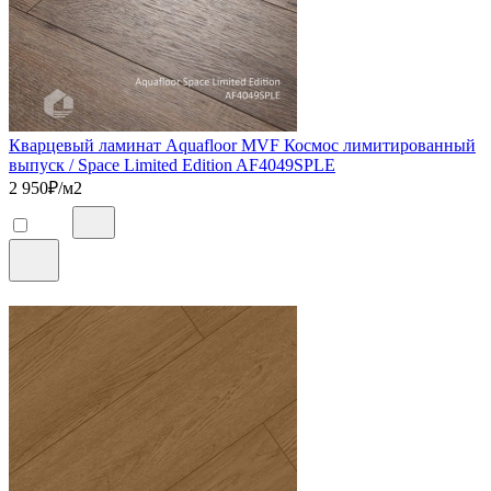
Кварцевый ламинат Aquafloor MVF Космос лимитированный
выпуск / Space Limited Edition AF4049SPLE
2 950
₽/м2