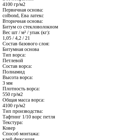
4100 гр/м2
Первичная основа:
colbond, Ева латекс
Вторичная основа:
Битум со стекловолокном
Вес шт / м² / упак (кг):
1,05 / 4,2 / 21
Состав базового слоя:
Битумная основа
Тип ворса:
Петлевой
Состав ворса:
Полиамид
Высота ворса:
3 мм
Плотность ворса:
550 гр/м2
Общая масса ворса:
4100 гр/м2
Тип производства:
Тафтинг 1/10 ворс петля
Текстура:
Ковер
Способ монтажа:
клей фиксация