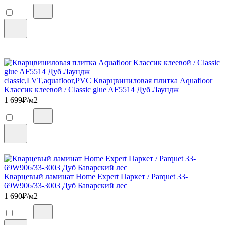
classic,LVT,aquafloor,PVC Кварцвиниловая плитка Aquafloor
Классик клеевой / Classic glue AF5514 Дуб Лаундж
1 699
₽/м2
Кварцевый ламинат Home Expert Паркет / Parquet 33-
69W906/33-3003 Дуб Баварский лес
1 690
₽/м2