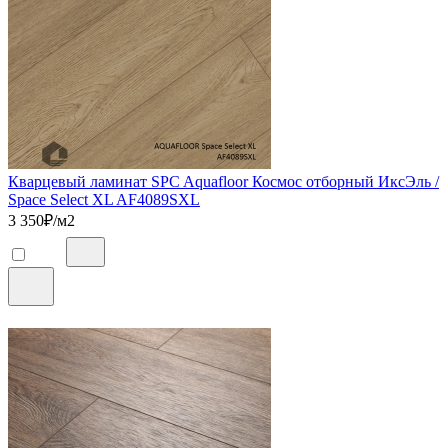
Кварцевый ламинат SPC Aquafloor Космос отборный ИксЭль /
Space Select XL AF4089SXL
3 350
₽/м2