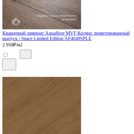
Кварцевый ламинат Aquafloor MVF Космос лимитированный
выпуск / Space Limited Edition AF4049SPLE
2 950
₽/м2