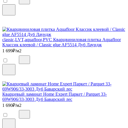
classic,LVT,aquafloor,PVC Кварцвиниловая плитка Aquafloor
Классик клеевой / Classic glue AF5514 Дуб Лаундж
1 699
₽/м2
Кварцевый ламинат Home Expert Паркет / Parquet 33-
69W906/33-3003 Дуб Баварский лес
1 690
₽/м2