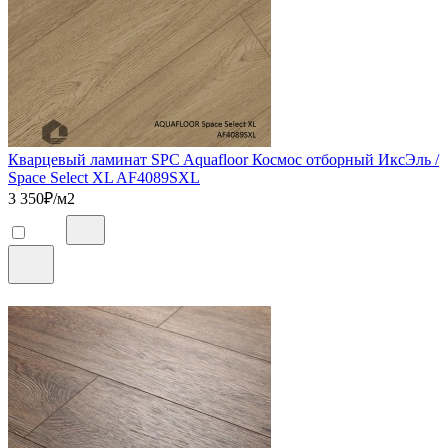
Кварцевый ламинат SPC Aquafloor Космос отборный ИксЭль /
Space Select XL AF4089SXL
3 350
₽/м2