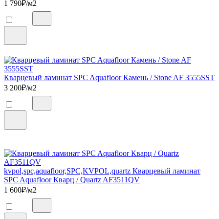
1 790
₽/м2
Кварцевый ламинат SPC Aquafloor Камень / Stone AF 3555SST
3 200
₽/м2
kvpol,spc,aquafloor,SPC,KVPOL,quartz Кварцевый ламинат
SPC Aquafloor Кварц / Quartz AF3511QV
1 600
₽/м2