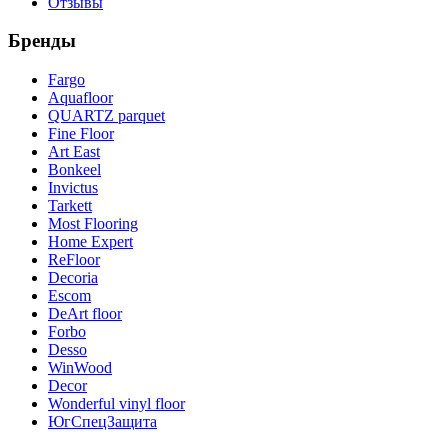
Отзывы
Бренды
Fargo
Aquafloor
QUARTZ parquet
Fine Floor
Art East
Bonkeel
Invictus
Tarkett
Most Flooring
Home Expert
ReFloor
Decoria
Escom
DeArt floor
Forbo
Desso
WinWood
Decor
Wonderful vinyl floor
ЮгСпецЗащита