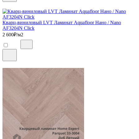
Кварц-виниловый LVT Ламинат Aquafloor Нано / Nano
AF3204N Click
2 600
₽/м2