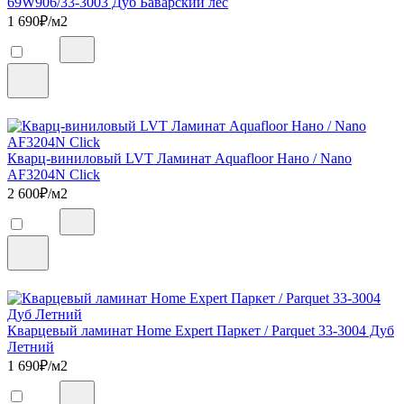
69W906/33-3003 Дуб Баварский лес
1 690
₽/м2
Кварц-виниловый LVT Ламинат Aquafloor Нано / Nano
AF3204N Click
2 600
₽/м2
Кварцевый ламинат Home Expert Паркет / Parquet 33-3004 Дуб
Летний
1 690
₽/м2