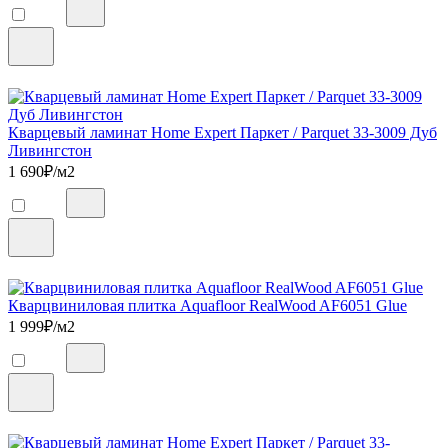
Кварцевый ламинат Home Expert Паркет / Parquet 33-3009 Дуб
Ливингстон
1 690
₽/м2
Кварцвиниловая плитка Aquafloor RealWood AF6051 Glue
1 999
₽/м2