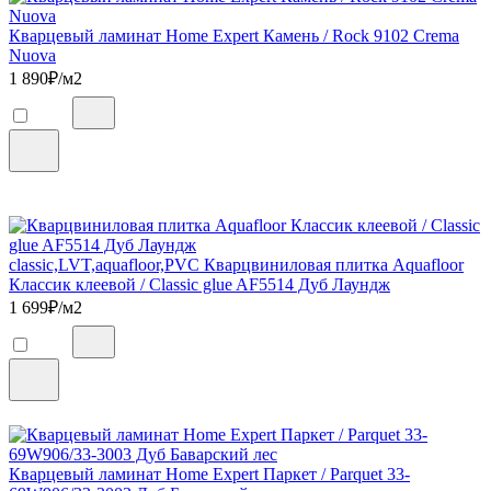
Кварцевый ламинат Home Expert Камень / Rock 9102 Crema
Nuova
1 890
₽/м2
classic,LVT,aquafloor,PVC Кварцвиниловая плитка Aquafloor
Классик клеевой / Classic glue AF5514 Дуб Лаундж
1 699
₽/м2
Кварцевый ламинат Home Expert Паркет / Parquet 33-