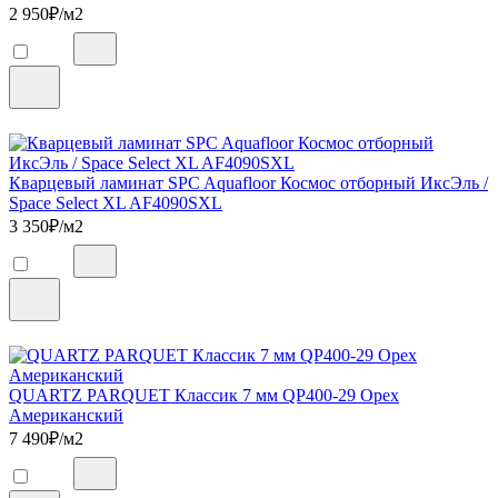
2 950
₽/м2
Кварцевый ламинат SPC Aquafloor Космос отборный ИксЭль /
Space Select XL AF4090SXL
3 350
₽/м2
QUARTZ PARQUET Классик 7 мм QP400-29 Орех
Американский
7 490
₽/м2