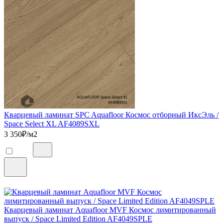
Кварцевый ламинат SPC Aquafloor Космос отборный ИксЭль /
Space Select XL AF4089SXL
3 350
₽/м2
Кварцевый ламинат Aquafloor MVF Космос лимитированный
выпуск / Space Limited Edition AF4049SPLE