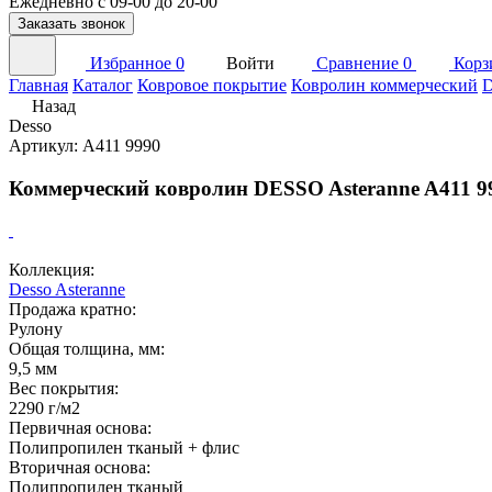
Ежедневно с 09-00 до 20-00
Заказать звонок
Избранное
0
Войти
Сравнение
0
Корз
Главная
Каталог
Ковровое покрытие
Ковролин коммерческий
D
Назад
Desso
Артикул: A411 9990
Коммерческий ковролин DESSO Asteranne A411 9
Коллекция:
Desso Asteranne
Продажа кратно:
Рулону
Общая толщина, мм:
9,5 мм
Вес покрытия:
2290 г/м2
Первичная основа:
Полипропилен тканый + флис
Вторичная основа:
Полипропилен тканый