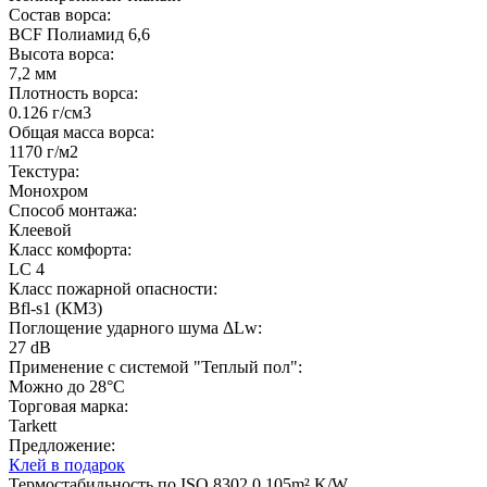
Состав ворса:
BCF Полиамид 6,6
Высота ворса:
7,2 мм
Плотность ворса:
0.126 г/см3
Общая масса ворса:
1170 г/м2
Текстура:
Монохром
Способ монтажа:
Клеевой
Класс комфорта:
LC 4
Класс пожарной опасности:
Bfl-s1 (КМ3)
Поглощение ударного шума ΔLw:
27 dB
Применение с системой "Теплый пол":
Можно до 28°С
Торговая марка:
Tarkett
Предложение:
Клей в подарок
Термостабильность по ISO 8302 0.105m².K/W