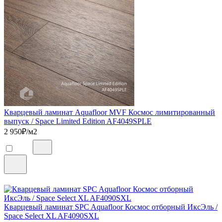
Кварцевый ламинат Aquafloor MVF Космос лимитированный
выпуск / Space Limited Edition AF4049SPLE
2 950
₽/м2
Кварцевый ламинат SPC Aquafloor Космос отборный ИксЭль /
Space Select XL AF4090SXL