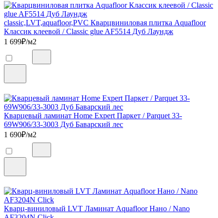
classic,LVT,aquafloor,PVC Кварцвиниловая плитка Aquafloor
Классик клеевой / Classic glue AF5514 Дуб Лаундж
1 699
₽/м2
Кварцевый ламинат Home Expert Паркет / Parquet 33-
69W906/33-3003 Дуб Баварский лес
1 690
₽/м2
Кварц-виниловый LVT Ламинат Aquafloor Нано / Nano
AF3204N Click