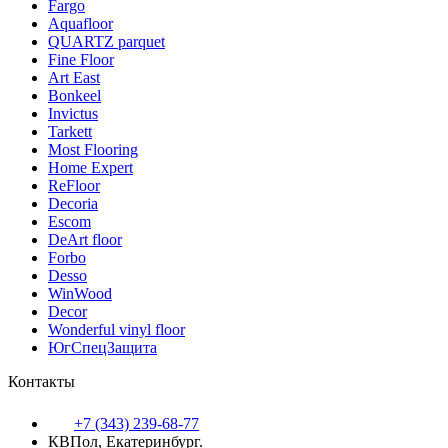
Fargo
Aquafloor
QUARTZ parquet
Fine Floor
Art East
Bonkeel
Invictus
Tarkett
Most Flooring
Home Expert
ReFloor
Decoria
Escom
DeArt floor
Forbo
Desso
WinWood
Decor
Wonderful vinyl floor
ЮгСпецЗащита
Контакты
+7 (343) 239-68-77
КВПол, Екатеринбург.