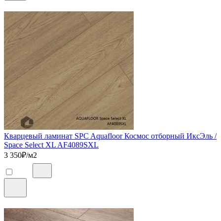
Кварцевый ламинат SPC Aquafloor Космос отборный ИксЭль /
Space Select XL AF4089SXL
3 350
₽/м2