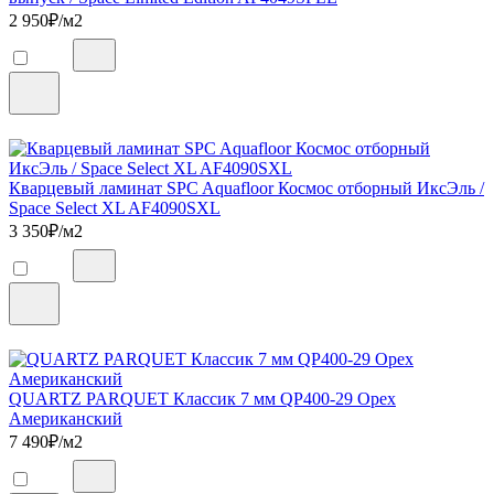
2 950
₽/м2
Кварцевый ламинат SPC Aquafloor Космос отборный ИксЭль /
Space Select XL AF4090SXL
3 350
₽/м2
QUARTZ PARQUET Классик 7 мм QP400-29 Орех
Американский
7 490
₽/м2