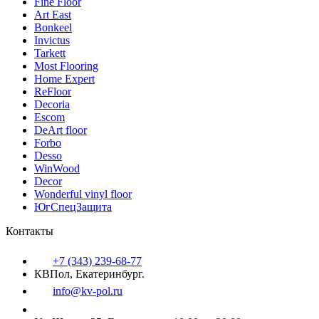
Fine Floor
Art East
Bonkeel
Invictus
Tarkett
Most Flooring
Home Expert
ReFloor
Decoria
Escom
DeArt floor
Forbo
Desso
WinWood
Decor
Wonderful vinyl floor
ЮгСпецЗащита
Контакты
+7 (343) 239-68-77
КВПол, Екатеринбург.
info@kv-pol.ru