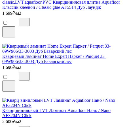
classic,LVT,aquafloor,PVC Кварцвиниловая плитка Aquafloor
Классик клеевой / Classic glue AF5514 Дуб Лаундж
1 699
₽/м2
Кварцевый ламинат Home Expert Паркет / Parquet 33-
69W906/33-3003 Дуб Баварский лес
1 690
₽/м2
Кварц-виниловый LVT Ламинат Aquafloor Нано / Nano
AF3204N Click
2 600
₽/м2