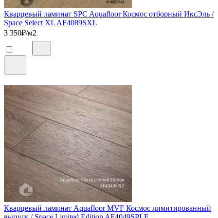
Кварцевый ламинат SPC Aquafloor Космос отборный ИксЭль /
Space Select XL AF4089SXL
3 350
₽/м2
Кварцевый ламинат Aquafloor MVF Космос лимитированный
выпуск / Space Limited Edition AF4049SPLE