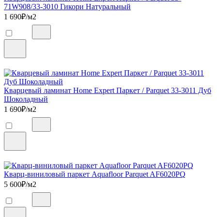
71W908/33-3010 Гикори Натуральный
1 690
₽/м2
Кварцевый ламинат Home Expert Паркет / Parquet 33-3011 Дуб
Шоколадный
1 690
₽/м2
Кварц-виниловый паркет Aquafloor Parquet AF6020PQ
5 600
₽/м2