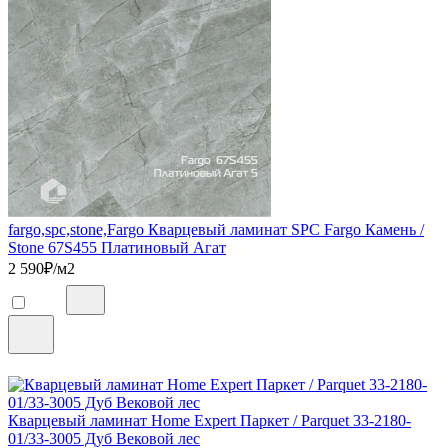
fargo,spc,stone,Fargo Кварцевый ламинат SPC Fargo Камень /
Stone 67S455 Платиновый Агат
2 590
₽/м2
Кварцевый ламинат Home Expert Паркет / Parquet 33-2180-
01/33-3005 Дуб Вековой лес