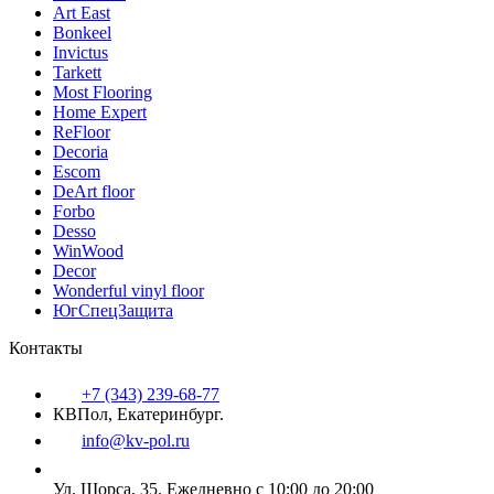
Art East
Bonkeel
Invictus
Tarkett
Most Flooring
Home Expert
ReFloor
Decoria
Escom
DeArt floor
Forbo
Desso
WinWood
Decor
Wonderful vinyl floor
ЮгСпецЗащита
Контакты
+7 (343) 239-68-77
КВПол, Екатеринбург.
info@kv-pol.ru
Ул. Щорса, 35.
Ежедневно с 10:00 до 20:00