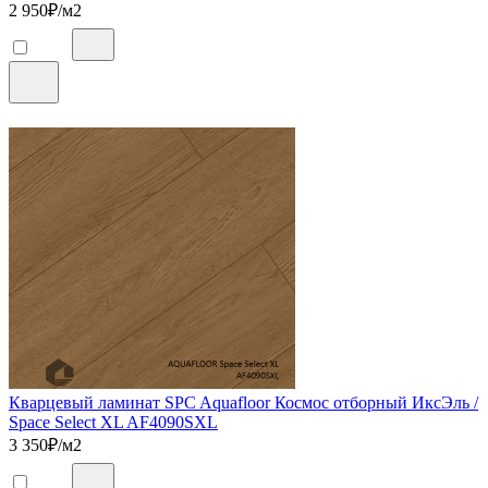
2 950
₽/м2
Кварцевый ламинат SPC Aquafloor Космос отборный ИксЭль /
Space Select XL AF4090SXL
3 350
₽/м2