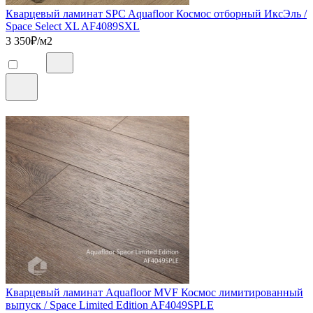
Кварцевый ламинат SPC Aquafloor Космос отборный ИксЭль /
Space Select XL AF4089SXL
3 350
₽/м2
Кварцевый ламинат Aquafloor MVF Космос лимитированный
выпуск / Space Limited Edition AF4049SPLE