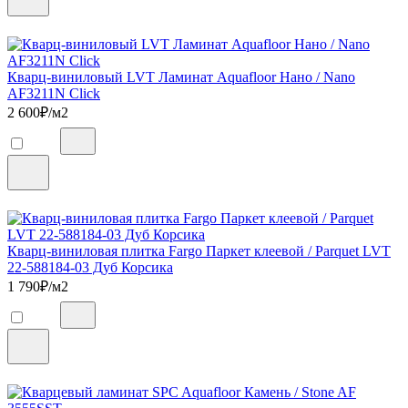
Кварц-виниловый LVT Ламинат Aquafloor Нано / Nano
AF3211N Click
2 600
₽/м2
Кварц-виниловая плитка Fargo Паркет клеевой / Parquet LVT
22-588184-03 Дуб Корсика
1 790
₽/м2