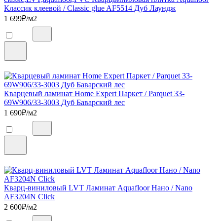
Классик клеевой / Classic glue AF5514 Дуб Лаундж
1 699
₽/м2
Кварцевый ламинат Home Expert Паркет / Parquet 33-
69W906/33-3003 Дуб Баварский лес
1 690
₽/м2
Кварц-виниловый LVT Ламинат Aquafloor Нано / Nano
AF3204N Click
2 600
₽/м2