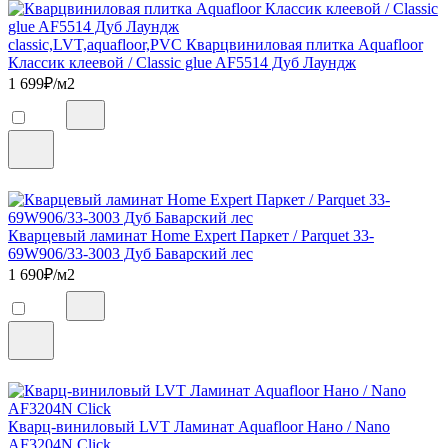
classic,LVT,aquafloor,PVC Кварцвиниловая плитка Aquafloor
Классик клеевой / Classic glue AF5514 Дуб Лаундж
1 699
₽/м2
Кварцевый ламинат Home Expert Паркет / Parquet 33-
69W906/33-3003 Дуб Баварский лес
1 690
₽/м2
Кварц-виниловый LVT Ламинат Aquafloor Нано / Nano
AF3204N Click