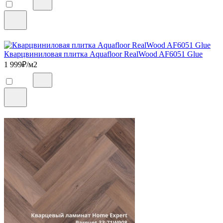
Кварцвиниловая плитка Aquafloor RealWood AF6051 Glue
1 999
₽/м2