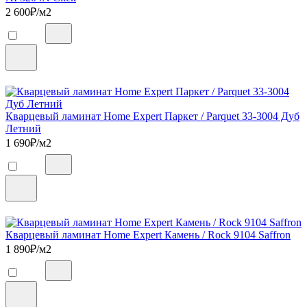
2 600
₽/м2
Кварцевый ламинат Home Expert Паркет / Parquet 33-3004 Дуб
Летний
1 690
₽/м2
Кварцевый ламинат Home Expert Камень / Rock 9104 Saffron
1 890
₽/м2