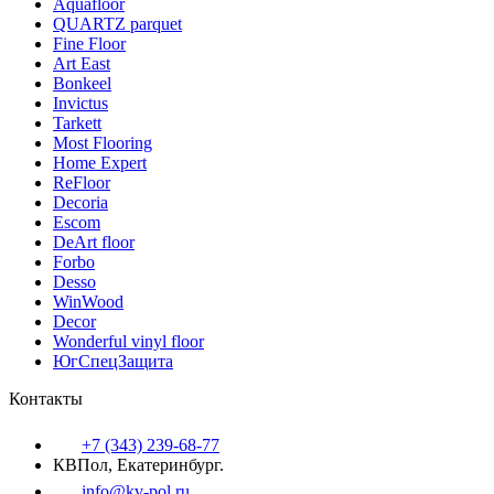
Aquafloor
QUARTZ parquet
Fine Floor
Art East
Bonkeel
Invictus
Tarkett
Most Flooring
Home Expert
ReFloor
Decoria
Escom
DeArt floor
Forbo
Desso
WinWood
Decor
Wonderful vinyl floor
ЮгСпецЗащита
Контакты
+7 (343) 239-68-77
КВПол, Екатеринбург.
info@kv-pol.ru