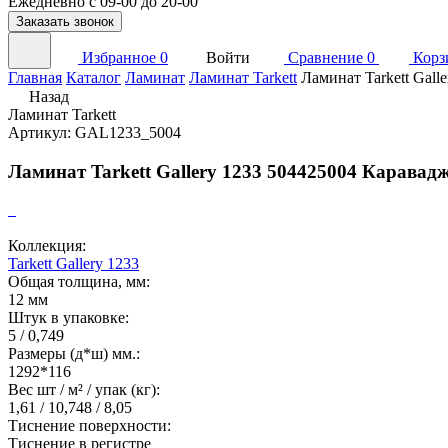
Ежедневно с 09-00 до 20-00
Заказать звонок
Избранное
0
Войти
Сравнение
0
Корз
Главная
Каталог
Ламинат
Ламинат Tarkett
Ламинат Tarkett Gall
Назад
Ламинат Tarkett
Артикул: GAL1233_5004
Ламинат Tarkett Gallery 1233 504425004 Каравад
Коллекция:
Tarkett Gallery 1233
Общая толщина, мм:
12 мм
Штук в упаковке:
5 / 0,749
Размеры (д*ш) мм.:
1292*116
Вес шт / м² / упак (кг):
1,61 / 10,748 / 8,05
Тиснение поверхности:
Тиснение в регистре