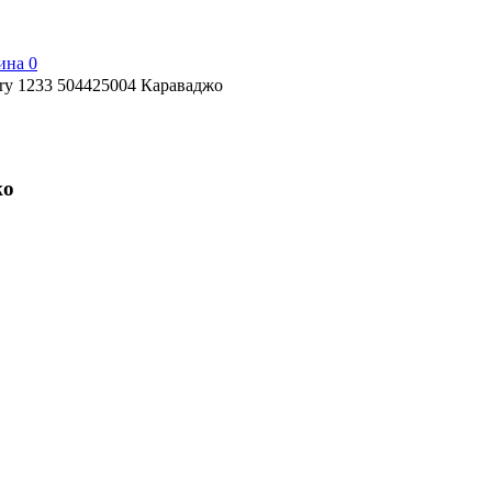
ина
0
ery 1233 504425004 Караваджо
жо