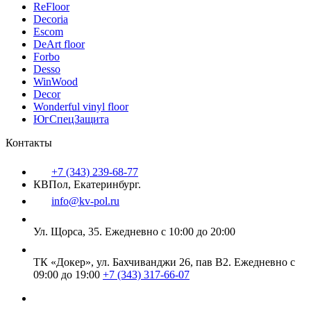
ReFloor
Decoria
Escom
DeArt floor
Forbo
Desso
WinWood
Decor
Wonderful vinyl floor
ЮгСпецЗащита
Контакты
+7 (343) 239-68-77
КВПол, Екатеринбург.
info@kv-pol.ru
Ул. Щорса, 35.
Ежедневно с 10:00 до 20:00
ТК «Докер», ул. Бахчиванджи 26, пав В2.
Ежедневно с
09:00 до 19:00
+7 (343) 317-66-07