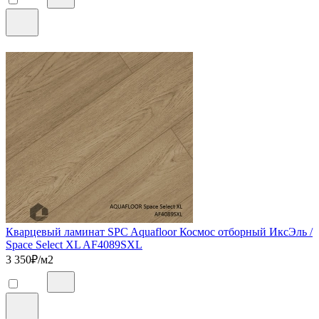
Кварцевый ламинат SPC Aquafloor Космос отборный ИксЭль /
Space Select XL AF4089SXL
3 350
₽/м2