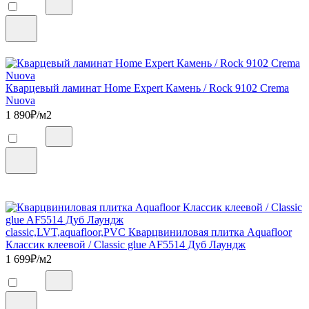
Кварцевый ламинат Home Expert Камень / Rock 9102 Crema
Nuova
1 890
₽/м2
classic,LVT,aquafloor,PVC Кварцвиниловая плитка Aquafloor
Классик клеевой / Classic glue AF5514 Дуб Лаундж
1 699
₽/м2