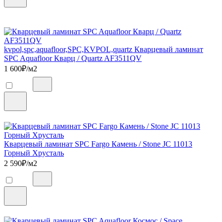
kvpol,spc,aquafloor,SPC,KVPOL,quartz Кварцевый ламинат
SPC Aquafloor Кварц / Quartz AF3511QV
1 600
₽/м2
Кварцевый ламинат SPC Fargo Камень / Stone JC 11013
Горный Хрусталь
2 590
₽/м2