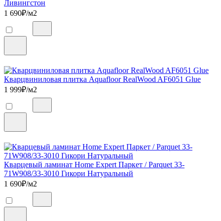
Ливингстон
1 690
₽/м2
Кварцвиниловая плитка Aquafloor RealWood AF6051 Glue
1 999
₽/м2
Кварцевый ламинат Home Expert Паркет / Parquet 33-
71W908/33-3010 Гикори Натуральный
1 690
₽/м2