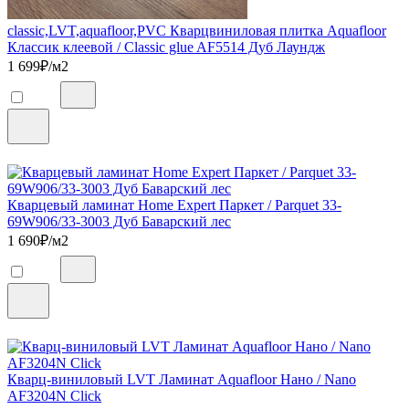
classic,LVT,aquafloor,PVC Кварцвиниловая плитка Aquafloor
Классик клеевой / Classic glue AF5514 Дуб Лаундж
1 699
₽/м2
Кварцевый ламинат Home Expert Паркет / Parquet 33-
69W906/33-3003 Дуб Баварский лес
1 690
₽/м2
Кварц-виниловый LVT Ламинат Aquafloor Нано / Nano
AF3204N Click