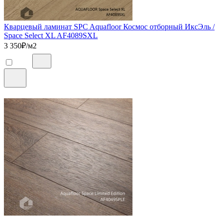
Кварцевый ламинат SPC Aquafloor Космос отборный ИксЭль /
Space Select XL AF4089SXL
3 350
₽/м2