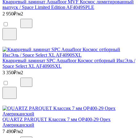
Кварцевый ламинат Aquafloor MVF Космос лимитированный
выпуск / Space Limited Edition AF4049SPLE
2 950
₽/м2
Кварцевый ламинат SPC Aquafloor Космос отборный ИксЭль /
Space Select XL AF4090SXL
3 350
₽/м2
QUARTZ PARQUET Классик 7 мм QP400-29 Орех
Американский
7 490
₽/м2