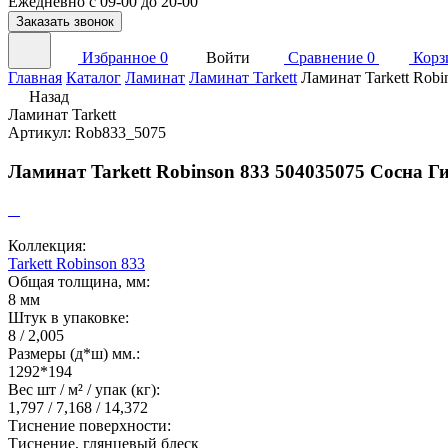
Ежедневно с 09-00 до 20-00
Заказать звонок
Избранное
0
Войти
Сравнение
0
Корз
Главная
Каталог
Ламинат
Ламинат Tarkett
Ламинат Tarkett Rob
Назад
Ламинат Tarkett
Артикул: Rob833_5075
Ламинат Tarkett Robinson 833 504035075 Сосна 
Коллекция:
Tarkett Robinson 833
Общая толщина, мм:
8 мм
Штук в упаковке:
8 / 2,005
Размеры (д*ш) мм.:
1292*194
Вес шт / м² / упак (кг):
1,797 / 7,168 / 14,372
Тиснение поверхности:
Тиснение, глянцевый блеск