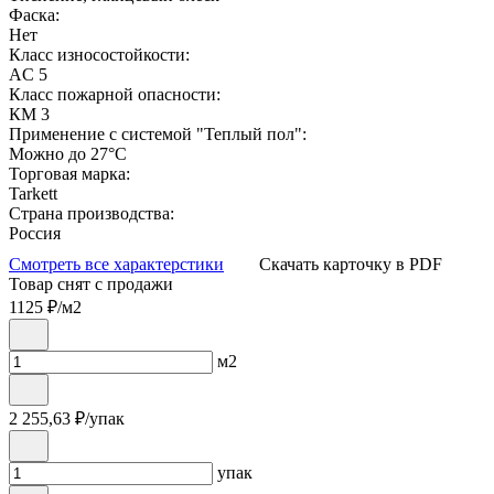
Фаска:
Нет
Класс износостойкости:
AC 5
Класс пожарной опасности:
КМ 3
Применение с системой "Теплый пол":
Можно до 27°С
Торговая марка:
Tarkett
Страна производства:
Россия
Смотреть все характерстики
Скачать карточку в PDF
Товар снят с продажи
1125
₽/м2
м2
2 255,63
₽/упак
упак