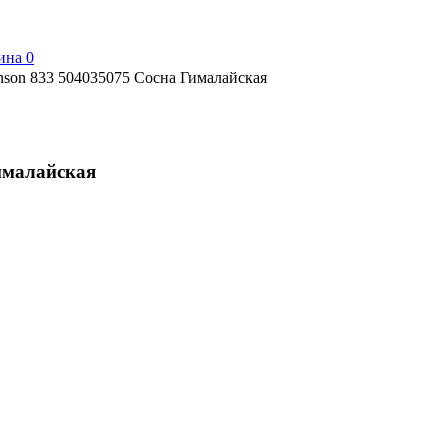
ина
0
inson 833 504035075 Сосна Гималайская
Гималайская