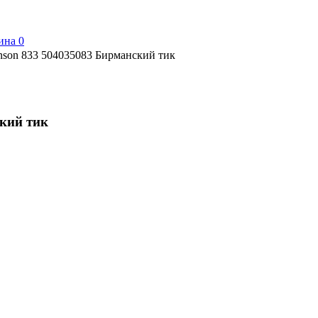
ина
0
inson 833 504035083 Бирманский тик
ский тик