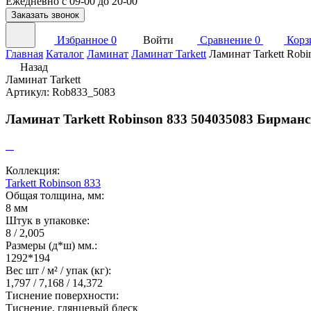
Ежедневно с 09-00 до 20-00
Заказать звонок
Избранное
0
Войти
Сравнение
0
Корз
Главная
Каталог
Ламинат
Ламинат Tarkett
Ламинат Tarkett Rob
Назад
Ламинат Tarkett
Артикул: Rob833_5083
Ламинат Tarkett Robinson 833 504035083 Бирман
Коллекция:
Tarkett Robinson 833
Общая толщина, мм:
8 мм
Штук в упаковке:
8 / 2,005
Размеры (д*ш) мм.:
1292*194
Вес шт / м² / упак (кг):
1,797 / 7,168 / 14,372
Тиснение поверхности:
Тиснение, глянцевый блеск