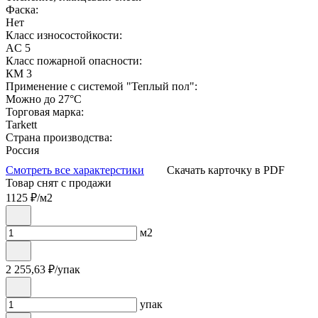
Фаска:
Нет
Класс износостойкости:
AC 5
Класс пожарной опасности:
КМ 3
Применение с системой "Теплый пол":
Можно до 27°С
Торговая марка:
Tarkett
Страна производства:
Россия
Смотреть все характерстики
Скачать карточку в PDF
Товар снят с продажи
1125
₽/м2
м2
2 255,63
₽/упак
упак