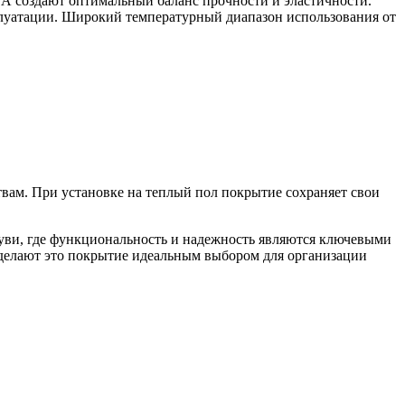
 А создают оптимальный баланс прочности и эластичности.
плуатации. Широкий температурный диапазон использования от
вам. При установке на теплый пол покрытие сохраняет свои
уви, где функциональность и надежность являются ключевыми
 делают это покрытие идеальным выбором для организации