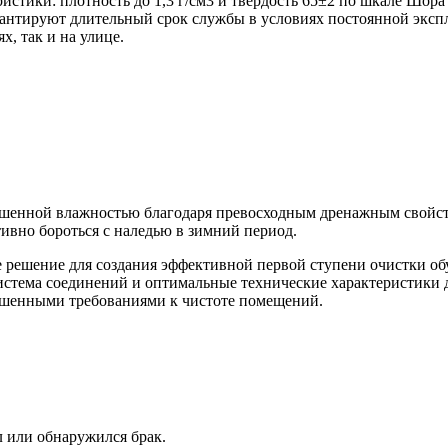
стики: плотность до 1,3 г/см3 и твердость 65±2 по шкале Шора
арантируют длительный срок службы в условиях постоянной экс
, так и на улице.
вышенной влажностью благодаря превосходным дренажным свойст
тивно бороться с наледью в зимний период.
 решение для создания эффективной первой ступени очистки об
истема соединений и оптимальные технические характеристики
ышенными требованиями к чистоте помещений.
л или обнаружился брак.