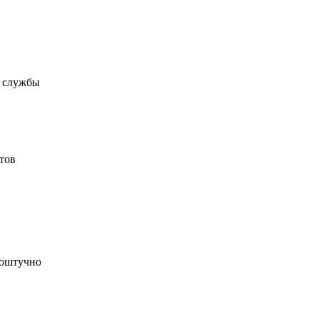
а службы
тов
поштучно