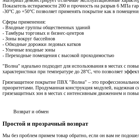
Материал демонстрирует отличные эксплуатационные характери
Показатель истираемости 200 и прочность на разрыв 6 МПа г
-30°C до +50°C позволяет применять покрытие как в помещениях
Сферы применения:
- Входные группы общественных зданий
- Тамбуры торговых и бизнес-центров
- Зоны вокруг бассейнов
- Обходные дорожки ледовых катков
- Уличные входные зоны
- Переходные помещения с высокой проходимостью
"Волна" идеально подходит для использования в местах с по
характеристики при температуре до 28°C, что позволяет эффек
Грязезащитное покрытие ПВХ "Волна" – это профессиональное
приоритетами. Продуманная конструкция модулей, надежная с
грязезащитных зон в местах с интенсивным движением и пов
Возврат и обмен
Простой и прозрачный возврат
Мы без проблем примем товар обратно, если он вам не подоше