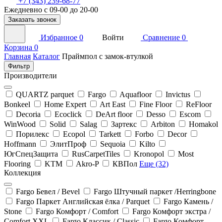
+7 (343) 239-68-77
Ежедневно с 09-00 до 20-00
Заказать звонок
Избранное
0
Войти
Сравнение
0
Корзина
0
Главная
Каталог
Праймпол с замок-втулкой
Фильтр
Производители
QUARTZ parquet
Fargo
Aquafloor
Invictus
Bonkeel
Home Expert
Art East
Fine Floor
ReFloor
Decoria
Ecoclick
DeArt floor
Desso
Escom
WinWood
Solid
Salag
Зартекс
Arbiton
Homakol
Порилекс
Ecopol
Tarkett
Forbo
Decor
Hoffmann
ЭлитПроф
Sequoia
Kilto
ЮгСпецЗащита
RusCarpetTiles
Kronopol
Most
Flooring
KTM
Akro-P
КВПол
Еще (32)
Коллекция
Fargo Бевел / Bevel
Fargo Штучный паркет /Herringbone
Fargo Паркет Английская ёлка / Parquet
Fargo Камень /
Stone
Fargo Комфорт / Comfort
Fargo Комфорт экстра /
Comfort XXL
Fargo Классик / Classic
Fargo Комфорт