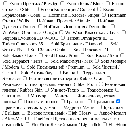
Escom Престиж / Prestige
Escom Блок / Block
Escom
Строчка / Stitch
Escom Концепция / Concept
Escom
Коралловый / Coral
Hoffmann Полосы / Stripes
Hoffmann
Стены / Walls
Hoffmann Простой / Simple
Hoffmann
Дуплекс / Duplex
Hoffmann Декорация / Decoration
WinWood Оригинал / Origin
WinWood Классика / Classic
Sequoia Evolution 3D WOOD
Tarkett Omnisports 83
Tarkett Omnisports 35
Sold Бриллиант / Diamond
Sold
Фикс / Fix
Sold Зерно / Grain
Sold Плоскость / Flat
Sold Замок / Lock
Sold Пром / Prom
Sold Кожа / Skin
Sold Терракот / Terra
Sold Максимум / Max
Sold Модерн
/ Modern
Sold Премиальный / Premium
Sold Чистый /
Clean
Sold Антикаблук
Волна
Террапласт
Экопласт
Резиновая плитка зерно / Rubber Grain
Резиновая плитка промышленная / Rubber Prom
Резиновая
плитка / Rubber Skin
Унидор-Техно
Трансформер
Спепцпол
Мрамор
Монета
Животноводческая
плитка
Полосы и пороги
Грандпол
Праймпол
Праймпол с замок-втулкой
Мадрид / Madrid
Бриллиант
/ Brilliant
Высоко глянцевый / High Glossy
Акро-Металл
/ Akro-Metal
FineFloor Щелчок шестеренки мечты / Gear
dream click
FineFloor Легкий замок / Light click
FineFloor