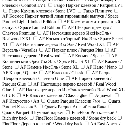
клеевой / Comfort LVT
Fargo Паркет клеевой / Parquet LVT
Fargo Камень клеевой / Stone LVT
Fargo Плинтус
AF Космос Паркет легкий лимитированный выпуск / Space
Parquet Light Limited Edition
AF Космос лимитированный
выпуск / Space Limited Edition
AF Шеврон премиум /
Chevron Premium
AF Настоящее дерево ИксИксЭль /
Realwood XXL
AF Космос отборный ИксЭль / Space Select
XL
AF Настоящее дерево ИксЭль / Real Wood XL
AF
Версаль / Versalles
AF Паркет плюс / Parquet Plus
AF
Настоящее дерево / Real wood
AF Космос / Space
AF
Космический Орех ИксЭль / Space NUTS XL
AF Камень /
Stone
AF Камень ИксЭль / Stone XL
AF Нано / Nano
AF Кварц / Quartz
AF Классик / Classic
AF Parquet
Шеврон клеевой / Chevron Glue
AF Паркет клеевой /
Parquet Glue
AF Настоящее дерево клеевой / Real Wood
Glue
AF Настоящее дерево ИксЭль клеевой / Real Wood XL
GLUE
AF Классик клеевой / Classic glue
Aquawall
AF Искусство / Art
Quartz Parquet Классик 7мм
Quartz
Parquet Классик 5
Quartz Parquet Английская Ёлка
Quartz Parquet Штучный паркет
FineFloor Рич клеевой /
Rich dry back
FineFloor Камень клеевой / Stone dry back
FineFloor Дерево клеевой / Wood dry back
Art East Артек /