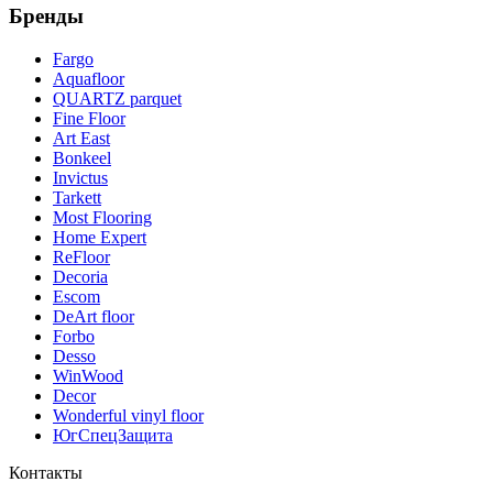
Бренды
Fargo
Aquafloor
QUARTZ parquet
Fine Floor
Art East
Bonkeel
Invictus
Tarkett
Most Flooring
Home Expert
ReFloor
Decoria
Escom
DeArt floor
Forbo
Desso
WinWood
Decor
Wonderful vinyl floor
ЮгСпецЗащита
Контакты