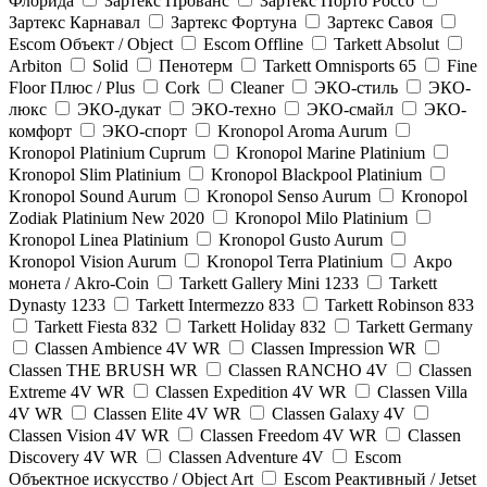
Флорида
Зартекс Прованс
Зартекс Порто Россо
Зартекс Карнавал
Зартекс Фортуна
Зартекс Савоя
Escom Объект / Object
Escom Offline
Tarkett Absolut
Arbiton
Solid
Пенотерм
Tarkett Omnisports 65
Fine
Floor Плюс / Plus
Cork
Cleaner
ЭКО-стиль
ЭКО-
люкс
ЭКО-дукат
ЭКО-техно
ЭКО-смайл
ЭКО-
комфорт
ЭКО-спорт
Kronopol Aroma Aurum
Kronopol Platinium Cuprum
Kronopol Marine Platinium
Kronopol Slim Platinium
Kronopol Blackpool Platinium
Kronopol Sound Aurum
Kronopol Senso Aurum
Kronopol
Zodiak Platinium New 2020
Kronopol Milo Platinium
Kronopol Linea Platinium
Kronopol Gusto Aurum
Kronopol Vision Aurum
Kronopol Terra Platinium
Акро
монета / Akro-Coin
Tarkett Gallery Mini 1233
Tarkett
Dynasty 1233
Tarkett Intermezzo 833
Tarkett Robinson 833
Tarkett Fiesta 832
Tarkett Holiday 832
Tarkett Germany
Classen Ambience 4V WR
Classen Impression WR
Classen THE BRUSH WR
Classen RANCHO 4V
Classen
Extreme 4V WR
Classen Expedition 4V WR
Classen Villa
4V WR
Classen Elite 4V WR
Classen Galaxy 4V
Classen Vision 4V WR
Classen Freedom 4V WR
Classen
Discovery 4V WR
Classen Adventure 4V
Escom
Объектное искусство / Object Art
Escom Реактивный / Jetset