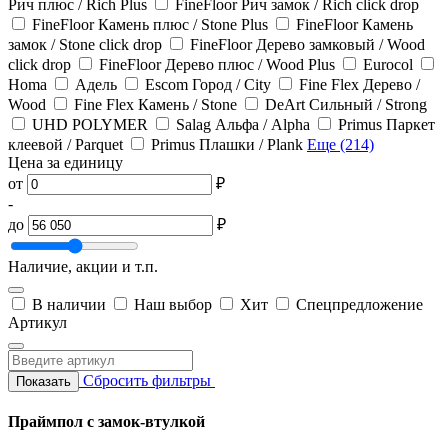
Рич плюс / Rich Plus
FineFloor Рич замок / Rich click drop
FineFloor Камень плюс / Stone Plus
FineFloor Камень
замок / Stone click drop
FineFloor Дерево замковый / Wood
click drop
FineFloor Дерево плюс / Wood Plus
Eurocol
Homa
Адель
Escom Город / City
Fine Flex Дерево /
Wood
Fine Flex Камень / Stone
DeArt Сильный / Strong
UHD POLYMER
Salag Альфа / Alpha
Primus Паркет
клеевой / Parquet
Primus Плашки / Plank
Еще (214)
Цена за единицу
от
₽
-
до
₽
Наличие, акции и т.п.
В наличии
Наш выбор
Хит
Спецпредложение
Артикул
Сбросить фильтры
Показать
Праймпол с замок-втулкой