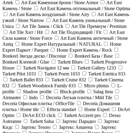
Artek
Art East Каменная броня / Stone Armor
Art East
Камень / Stone
Art East Камень оптимальный / Stone Optima
Art East Камень воздушный / Stone Airy
Art East Камень
узкий / Stone Narrow
Art East Камень уникальный / Stone
Unica
Art Tile Замок / Click
Art Tile Премиум / Premium
Art Tile Хит / Hit
Art Tile Подходящий / Fit
Art East
Сила камня / Stone Force
Art East Камень античный / Stone
Antiq
Home Expert Натуральный / NATURAL
Home
Expert Паркет / Parquet
Home Expert Камень / Rock
Bonkeel Звезда диско / Discostar
Bonkeel База / Base
Bonkeel Клеевой / Glue
Tarkett Blues
Tarkett Progressive
House
Tarkett Navigator 12 мм
Tarkett Gallery 1233
Tarkett Pilot 1033
Tarkett Poem 1033
Tarkett Estetica 933
Tarkett Ballet 833
Tarkett Cruise 832
Tarkett Cinema
832
Tarkett Woodstock Family 833
Micro plintus
L-
profile
Shadow profile
Block-profile
Salag lima
Airmaster
Indo
Decoria Легкая плитка / Mild Tile
Decoria Офисная плитка / OfficeTile
Decoria Домашняя
плитка / Home tile
Effecta standart
Home Expert
DeArt
Optim
DeArt ECO click
Tarkett Acczent pro
Desso
Asteranne
Tarkett Salsa
Зартекс Парадиз
Зартекс
Кидс
Зартекс Tesoro
Зартекс Amarena
Зартекс