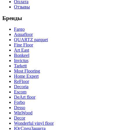
Оплата
Отзывы
Бренды
Fargo
Aquafloor
QUARTZ parquet
Fine Floor
Art East
Bonkeel
Invictus
Tarkett
Most Flooring
Home Expert
ReFloor
Decoria
Escom
DeArt floor
Forbo
Desso
WinWood
Decor
Wonderful vinyl floor
ЮгСпецЗащита