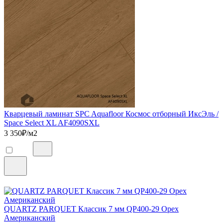
Кварцевый ламинат SPC Aquafloor Космос отборный ИксЭль /
Space Select XL AF4090SXL
3 350
₽/м2
QUARTZ PARQUET Классик 7 мм QP400-29 Орех
Американский