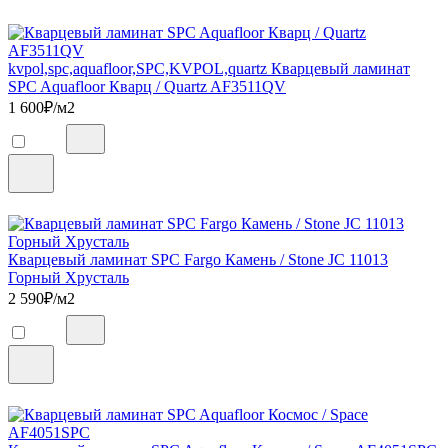
kvpol,spc,aquafloor,SPC,KVPOL,quartz Кварцевый ламинат
SPC Aquafloor Кварц / Quartz AF3511QV
1 600
₽/м2
Кварцевый ламинат SPC Fargo Камень / Stone JC 11013
Горный Хрусталь
2 590
₽/м2