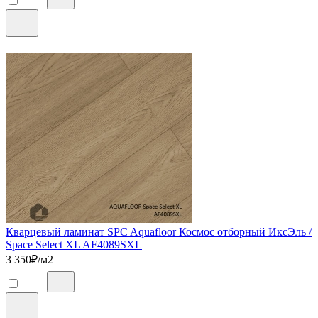
Кварцевый ламинат SPC Aquafloor Космос отборный ИксЭль /
Space Select XL AF4089SXL
3 350
₽/м2