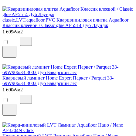
classic,LVT,aquafloor,PVC Кварцвиниловая плитка Aquafloor
Классик клеевой / Classic glue AF5514 Дуб Лаундж
1 699
₽/м2
Кварцевый ламинат Home Expert Паркет / Parquet 33-
69W906/33-3003 Дуб Баварский лес
1 690
₽/м2
Кварц-виниловый LVT Ламинат Aquafloor Нано / Nano