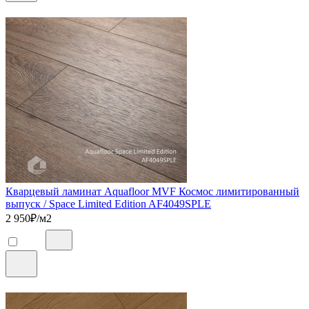
Кварцевый ламинат Aquafloor MVF Космос лимитированный
выпуск / Space Limited Edition AF4049SPLE
2 950
₽/м2