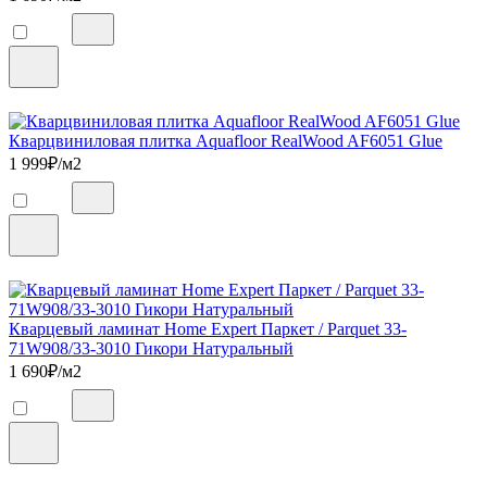
Кварцвиниловая плитка Aquafloor RealWood AF6051 Glue
1 999
₽/м2
Кварцевый ламинат Home Expert Паркет / Parquet 33-
71W908/33-3010 Гикори Натуральный
1 690
₽/м2