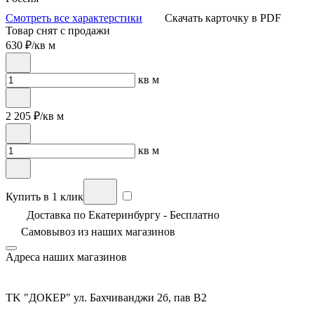
Смотреть все характерстики
Скачать карточку в PDF
Товар снят с продажи
630
₽/кв м
кв м
2 205
₽/кв м
кв м
Купить в 1 клик
Доставка по Екатеринбургу - Бесплатно
Самовывоз из
наших магазинов
Адреса наших магазинов
TK "ДОКЕР" ул. Бахчиванджи 2б, пав В2