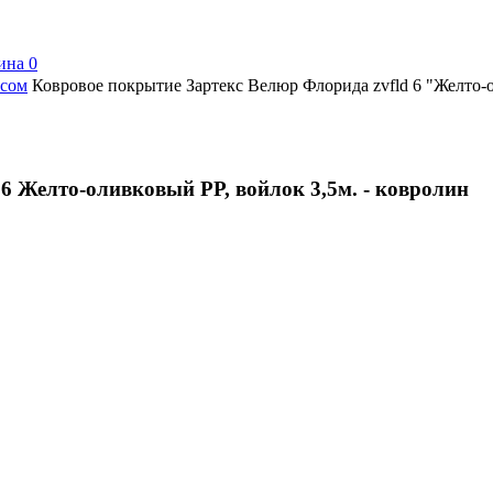
ина
0
рсом
Ковровое покрытие Зартекс Велюр Флорида zvfld 6 "Желто-о
6 Желто-оливковый PP, войлок 3,5м. - ковролин