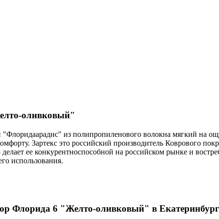
Желто-оливковый"
и "Флоридаарадис" из полипропиленового волокна мягкий на ощ
комфорту. Зартекс это российский производитель Коврового по
о делает ее конкурентноспособной на российском рынке и востре
его использования.
люр Флорида 6 "Желто-оливковый" в Екатеринбург