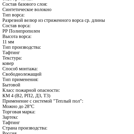
Состав базового слоя:
Синтетическое волокно
Тип ворса:
Разрезной велюр из стриженного ворса ср. длины
Состав ворса:
РР Полипропилен
Высота ворса:
11 мм
Тип производства:
Тафтинг
Текстура:
ковер
Способ монтажа:
Свободнолежащий
Тип применения:
Бытовой
Класс пожарной опасности:
КМ 4 (В2, РП2, Д3, Т3)
Применение с системой "Теплый пол":
Можно до 28°С
Торговая марка:
Зартекс
Тафтинг
Страна производства:
Россия