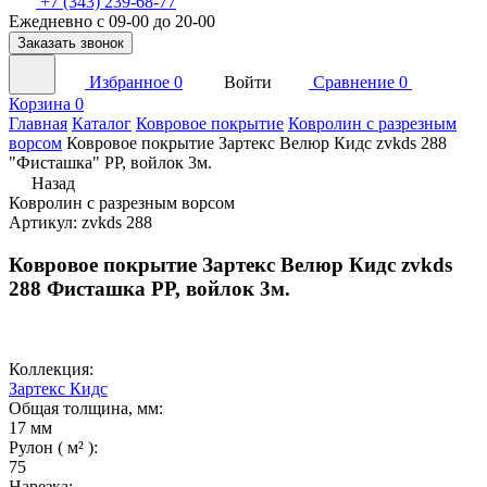
+7 (343) 239-68-77
Ежедневно с 09-00 до 20-00
Заказать звонок
Избранное
0
Войти
Сравнение
0
Корзина
0
Главная
Каталог
Ковровое покрытие
Ковролин с разрезным
ворсом
Ковровое покрытие Зартекс Велюр Кидс zvkds 288
"Фисташка" PP, войлок 3м.
Назад
Ковролин с разрезным ворсом
Артикул: zvkds 288
Ковровое покрытие Зартекс Велюр Кидс zvkds
288 Фисташка PP, войлок 3м.
Коллекция:
Зартекс Кидс
Общая толщина, мм:
17 мм
Рулон ( м² ):
75
Нарезка: