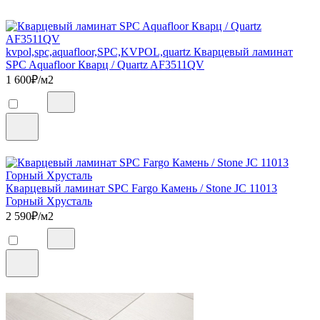
kvpol,spc,aquafloor,SPC,KVPOL,quartz Кварцевый ламинат
SPC Aquafloor Кварц / Quartz AF3511QV
1 600
₽/м2
Кварцевый ламинат SPC Fargo Камень / Stone JC 11013
Горный Хрусталь
2 590
₽/м2