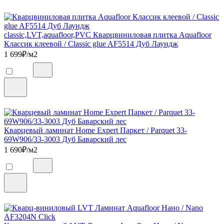
classic,LVT,aquafloor,PVC Кварцвиниловая плитка Aquafloor
Классик клеевой / Classic glue AF5514 Дуб Лаундж
1 699
₽/м2
Кварцевый ламинат Home Expert Паркет / Parquet 33-
69W906/33-3003 Дуб Баварский лес
1 690
₽/м2