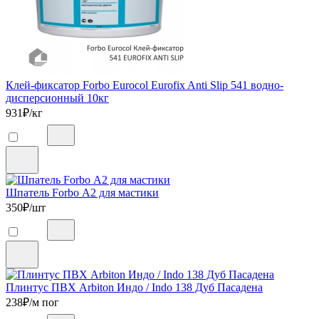
Клей-фиксатор Forbo Eurocol Eurofix Anti Slip 541 водно-
дисперсионный 10кг
931
₽/кг
Шпатель Forbo А2 для мастики
350
₽/шт
Плинтус ПВХ Arbiton Индо / Indo 138 Дуб Пасадена
238
₽/м пог