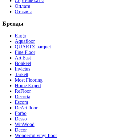
Сертификаты
Оплата
Отзывы
Бренды
Fargo
Aquafloor
QUARTZ parquet
Fine Floor
Art East
Bonkeel
Invictus
Tarkett
Most Flooring
Home Expert
ReFloor
Decoria
Escom
DeArt floor
Forbo
Desso
WinWood
Decor
Wonderful vinyl floor