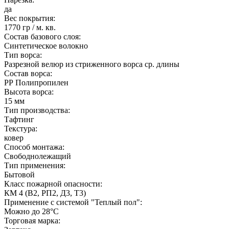
да
Вес покрытия:
1770 гр / м. кв.
Состав базового слоя:
Синтетическое волокно
Тип ворса:
Разрезной велюр из стриженного ворса ср. длины
Состав ворса:
РР Полипропилен
Высота ворса:
15 мм
Тип производства:
Тафтинг
Текстура:
ковер
Способ монтажа:
Свободнолежащий
Тип применения:
Бытовой
Класс пожарной опасности:
КМ 4 (В2, РП2, Д3, Т3)
Применение с системой "Теплый пол":
Можно до 28°С
Торговая марка: