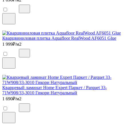
Кварцвиниловая плитка Aquafloor RealWood AF6051 Glue
1 999
₽/м2
Кварцевый ламинат Home Expert Паркет / Parquet 33-
71W908/33-3010 Гикори Натуральный
1 690
₽/м2