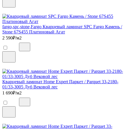
fargo,spc,stone,Fargo Кварцевый ламинат SPC Fargo Камень /
Stone 67S455 Платиновый Агат
2 590
₽/м2
Кварцевый ламинат Home Expert Паркет / Parquet 33-2180-
01/33-3005 Дуб Вековой лес
1 690
₽/м2