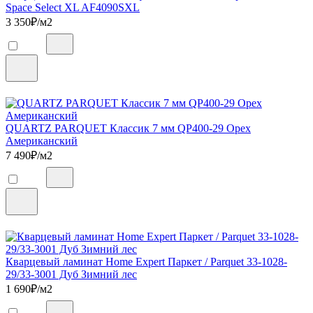
Space Select XL AF4090SXL
3 350
₽/м2
QUARTZ PARQUET Классик 7 мм QP400-29 Орех
Американский
7 490
₽/м2
Кварцевый ламинат Home Expert Паркет / Parquet 33-1028-
29/33-3001 Дуб Зимний лес
1 690
₽/м2