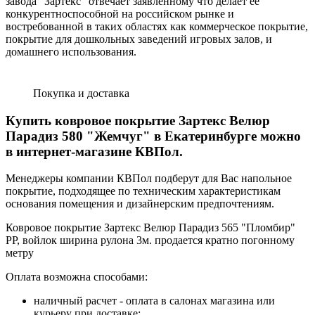
завода "Зартекс" отвечает заявленному что делает ее
конкурентноспособной на российском рынке и
востребованной в таких областях как коммерческое покрытие,
покрытие для дошкольных заведений игровых залов, и
домашнего использования.
Покупка и доставка
Купить ковровое покрытие Зартекс Велюр
Парадиз 580 "Жемчуг"
в Екатеринбурге можно
в интернет-магазине КВПол.
Менеджеры компании КВПол подберут для Вас напольное
покрытие, подходящее по техническим характеристикам
основания помещения и дизайнерским предпочтениям.
Ковровое покрытие Зартекс Велюр Парадиз 565 "Пломбир"
PP, войлок ширина рулона 3м. продается кратно погонному
метру
Оплата возможна способами:
наличный расчет - оплата в салонах магазина или
курьеру при доставке;