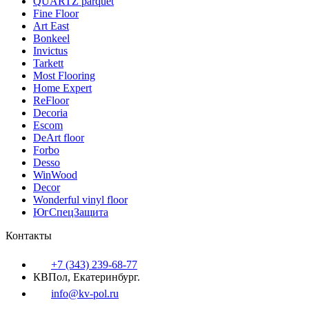
QUARTZ parquet
Fine Floor
Art East
Bonkeel
Invictus
Tarkett
Most Flooring
Home Expert
ReFloor
Decoria
Escom
DeArt floor
Forbo
Desso
WinWood
Decor
Wonderful vinyl floor
ЮгСпецЗащита
Контакты
+7 (343) 239-68-77
КВПол, Екатеринбург.
info@kv-pol.ru