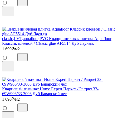
classic,LVT,aquafloor,PVC Кварцвиниловая плитка Aquafloor
Классик клеевой / Classic glue AF5514 Дуб Лаундж
1 699
₽/м2
Кварцевый ламинат Home Expert Паркет / Parquet 33-
69W906/33-3003 Дуб Баварский лес
1 690
₽/м2