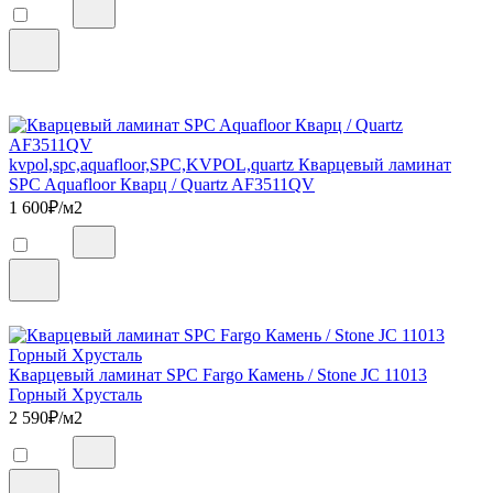
kvpol,spc,aquafloor,SPC,KVPOL,quartz Кварцевый ламинат
SPC Aquafloor Кварц / Quartz AF3511QV
1 600
₽/м2
Кварцевый ламинат SPC Fargo Камень / Stone JC 11013
Горный Хрусталь
2 590
₽/м2