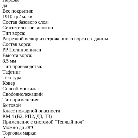
да
Вес покрытия:
1910 гр / м. кв.
Состав базового слоя:
Синтетическое волокно
Тип ворса:
Разрезной велюр из стриженного ворса ср. длины
Состав ворса:
РР Полипропилен
Высота ворса:
8,5 мм
Тип производства:
Тафтинг
Текстура:
Ковер
Способ монтажа:
Свободнолежащий
Тип применения:
Бытовой
Класс пожарной опасности:
КМ 4 (В2, РП2, Д3, Т3)
Применение с системой "Теплый пол":
Можно до 28°С
Торговая марка: