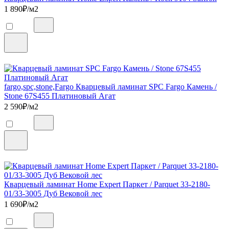
1 890
₽/м2
fargo,spc,stone,Fargo Кварцевый ламинат SPC Fargo Камень /
Stone 67S455 Платиновый Агат
2 590
₽/м2
Кварцевый ламинат Home Expert Паркет / Parquet 33-2180-
01/33-3005 Дуб Вековой лес
1 690
₽/м2