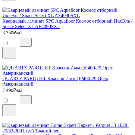
Кварцевый ламинат SPC Aquafloor Космос отборный ИксЭль /
Space Select XL AF4090SXL
3 350
₽/м2
QUARTZ PARQUET Классик 7 мм QP400-29 Орех
Американский
7 490
₽/м2