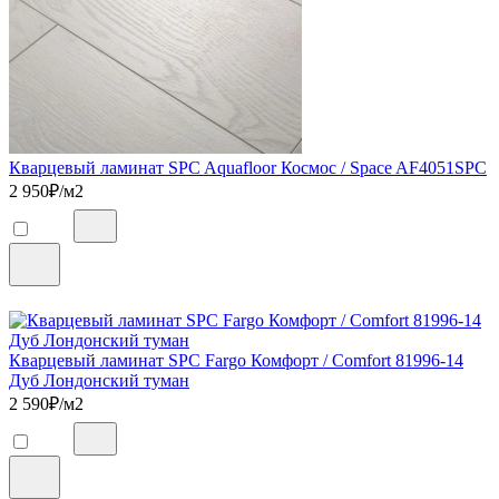
Кварцевый ламинат SPC Aquafloor Космос / Space AF4051SPC
2 950
₽/м2
Кварцевый ламинат SPC Fargo Комфорт / Comfort 81996-14
Дуб Лондонский туман
2 590
₽/м2