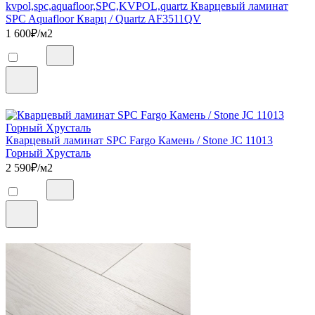
kvpol,spc,aquafloor,SPC,KVPOL,quartz Кварцевый ламинат
SPC Aquafloor Кварц / Quartz AF3511QV
1 600
₽/м2
Кварцевый ламинат SPC Fargo Камень / Stone JC 11013
Горный Хрусталь
2 590
₽/м2