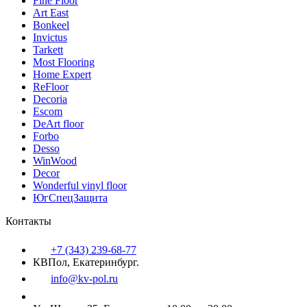
Fine Floor
Art East
Bonkeel
Invictus
Tarkett
Most Flooring
Home Expert
ReFloor
Decoria
Escom
DeArt floor
Forbo
Desso
WinWood
Decor
Wonderful vinyl floor
ЮгСпецЗащита
Контакты
+7 (343) 239-68-77
КВПол, Екатеринбург.
info@kv-pol.ru