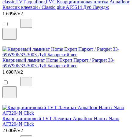
classic,LVT,aquafloor,PVC Кварцвиниловая плитка Aquafloor
Классик клеевой / Classic glue AF5514 Дуб Лаундж
1 699
₽/м2
Кварцевый ламинат Home Expert Паркет / Parquet 33-
69W906/33-3003 Дуб Баварский лес
1 690
₽/м2
Кварц-виниловый LVT Ламинат Aquafloor Нано / Nano
AF3204N Click
2 600
₽/м2