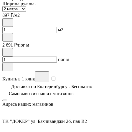
Ширина рулона:
897
₽/м2
м2
2 691
₽/пог м
пог м
Купить в 1 клик
Доставка по Екатеринбургу - Бесплатно
Самовывоз из
наших магазинов
Адреса наших магазинов
TK "ДОКЕР" ул. Бахчиванджи 2б, пав В2