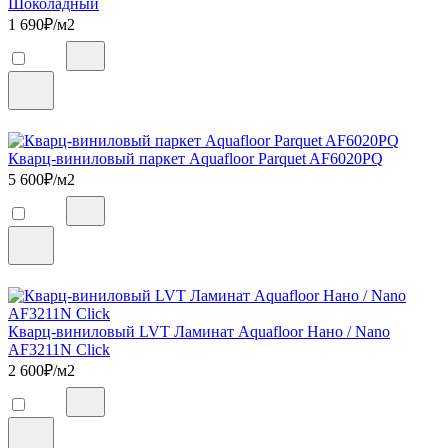
Шоколадный
1 690
₽/м2
Кварц-виниловый паркет Aquafloor Parquet AF6020PQ
5 600
₽/м2
Кварц-виниловый LVT Ламинат Aquafloor Нано / Nano
AF3211N Click
2 600
₽/м2