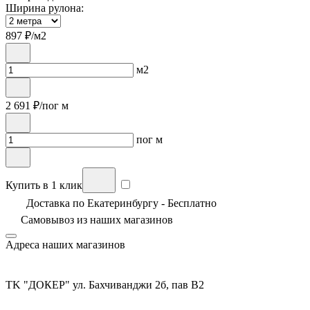
Ширина рулона:
897
₽/м2
м2
2 691
₽/пог м
пог м
Купить в 1 клик
Доставка по Екатеринбургу - Бесплатно
Самовывоз из
наших магазинов
Адреса наших магазинов
TK "ДОКЕР" ул. Бахчиванджи 2б, пав В2