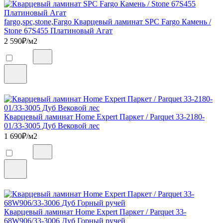
fargo,spc,stone,Fargo Кварцевый ламинат SPC Fargo Камень /
Stone 67S455 Платиновый Агат
2 590
₽/м2
Кварцевый ламинат Home Expert Паркет / Parquet 33-2180-
01/33-3005 Дуб Вековой лес
1 690
₽/м2
Кварцевый ламинат Home Expert Паркет / Parquet 33-
68W906/33-3006 Дуб Горный ручей