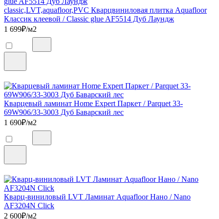
classic,LVT,aquafloor,PVC Кварцвиниловая плитка Aquafloor
Классик клеевой / Classic glue AF5514 Дуб Лаундж
1 699
₽/м2
Кварцевый ламинат Home Expert Паркет / Parquet 33-
69W906/33-3003 Дуб Баварский лес
1 690
₽/м2
Кварц-виниловый LVT Ламинат Aquafloor Нано / Nano
AF3204N Click
2 600
₽/м2