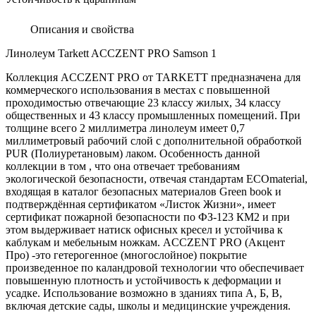
Описания и свойства
Линолеум Tarkett ACCZENT PRO Samson 1
Коллекция ACCZENT PRO от TARKETT предназначена для
коммерческого использования в местах с повышенной
проходимостью отвечающие 23 классу жилых, 34 классу
общественных и 43 классу промышленных помещений. При
толщине всего 2 миллиметра линолеум имеет 0,7
миллиметровый рабочий слой с дополнительной обработкой
PUR (Полиуретановым) лаком. Особенность данной
коллекции в том , что она отвечает требованиям
экологической безопасности, отвечая стандартам ECOmaterial,
входящая в каталог безопасных материалов Green book и
подтверждённая сертификатом «Листок Жизни», имеет
сертификат пожарной безопасности по ФЗ-123 КМ2 и при
этом выдерживает натиск офисных кресел и устойчива к
каблукам и мебельным ножкам. ACCZENT PRO (Акцент
Про) -это гетерогенное (многослойное) покрытие
произведенное по каландровой технологии что обеспечивает
повышенную плотность и устойчивость к деформации и
усадке. Использование возможно в зданиях типа А, Б, В,
включая детские сады, школы и медицинские учреждения.