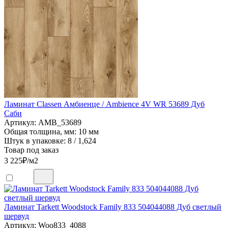
Ламинат Classen Амбиенце / Ambience 4V WR 53689 Дуб
Саби
Артикул: AMB_53689
Общая толщина, мм: 10 мм
Штук в упаковке: 8 / 1,624
Товар под заказ
3 225
₽/м2
Ламинат Tarkett Woodstock Family 833 504044088 Дуб светлый
шервуд
Артикул: Woo833_4088