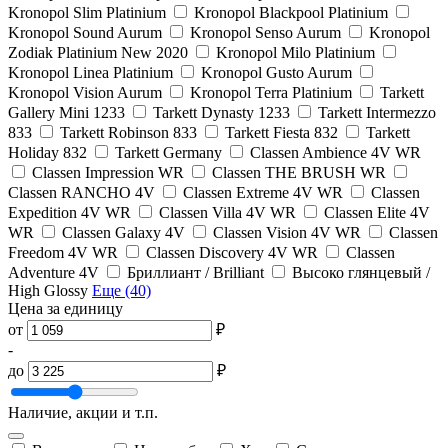
Kronopol Slim Platinium
Kronopol Blackpool Platinium
Kronopol Sound Aurum
Kronopol Senso Aurum
Kronopol
Zodiak Platinium New 2020
Kronopol Milo Platinium
Kronopol Linea Platinium
Kronopol Gusto Aurum
Kronopol Vision Aurum
Kronopol Terra Platinium
Tarkett
Gallery Mini 1233
Tarkett Dynasty 1233
Tarkett Intermezzo
833
Tarkett Robinson 833
Tarkett Fiesta 832
Tarkett
Holiday 832
Tarkett Germany
Classen Ambience 4V WR
Classen Impression WR
Classen THE BRUSH WR
Classen RANCHO 4V
Classen Extreme 4V WR
Classen
Expedition 4V WR
Classen Villa 4V WR
Classen Elite 4V
WR
Classen Galaxy 4V
Classen Vision 4V WR
Classen
Freedom 4V WR
Classen Discovery 4V WR
Classen
Adventure 4V
Бриллиант / Brilliant
Высоко глянцевый /
High Glossy
Еще (40)
Цена за единицу
от
₽
-
до
₽
Наличие, акции и т.п.