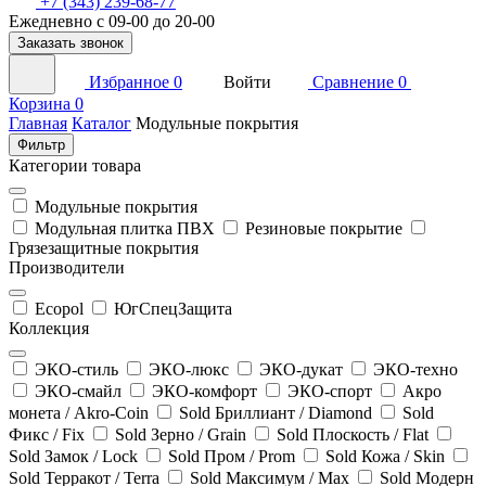
+7 (343) 239-68-77
Ежедневно с 09-00 до 20-00
Заказать звонок
Избранное
0
Войти
Сравнение
0
Корзина
0
Главная
Каталог
Модульные покрытия
Фильтр
Категории товара
Модульные покрытия
Модульная плитка ПВХ
Резиновые покрытие
Грязезащитные покрытия
Производители
Ecopol
ЮгСпецЗащита
Коллекция
ЭКО-стиль
ЭКО-люкс
ЭКО-дукат
ЭКО-техно
ЭКО-смайл
ЭКО-комфорт
ЭКО-спорт
Акро
монета / Akro-Coin
Sold Бриллиант / Diamond
Sold
Фикс / Fix
Sold Зерно / Grain
Sold Плоскость / Flat
Sold Замок / Lock
Sold Пром / Prom
Sold Кожа / Skin
Sold Терракот / Terra
Sold Максимум / Max
Sold Модерн