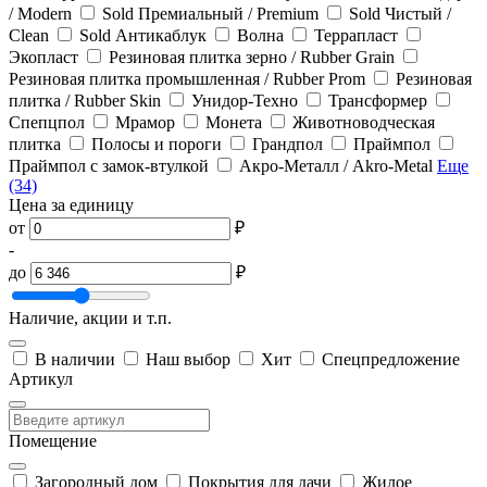
/ Modern
Sold Премиальный / Premium
Sold Чистый /
Clean
Sold Антикаблук
Волна
Террапласт
Экопласт
Резиновая плитка зерно / Rubber Grain
Резиновая плитка промышленная / Rubber Prom
Резиновая
плитка / Rubber Skin
Унидор-Техно
Трансформер
Спепцпол
Мрамор
Монета
Животноводческая
плитка
Полосы и пороги
Грандпол
Праймпол
Праймпол с замок-втулкой
Акро-Металл / Akro-Metal
Еще
(34)
Цена за единицу
от
₽
-
до
₽
Наличие, акции и т.п.
В наличии
Наш выбор
Хит
Спецпредложение
Артикул
Помещение
Загородный дом
Покрытия для дачи
Жилое