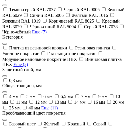
Тeмно-серый RAL 7037
Черный RAL 9005
Зеленый
RAL 6029
Синий RAL 5005
Желтый RAL 1016
Бежевый RAL 1019
Коричневый RAL 8025
Красный
RAL 3020
Чёрно-синий RAL 5004
Серый RAL 7038
Чёрно-жёлтый
Еще (7)
Категория
Плитка из резиновой крошки
Резиновая плитка
Уличное покрытие
Грязезащитное покрытие
Модульное напольное покрытие ПВХ
Виниловая плитка
ПВХ
Еще (2)
Защитный слой, мм
0,3 мм
Общая толщина, мм
4 мм
5 мм
6 мм
6,5 мм
7 мм
9 мм
10
мм
11 мм
12 мм
13 мм
14 мм
16 мм
20 мм
25 мм
40 мм
Еще (11)
Преобладающий цвет покрытия
Базовый цвет
Желтый
Красный
Серый