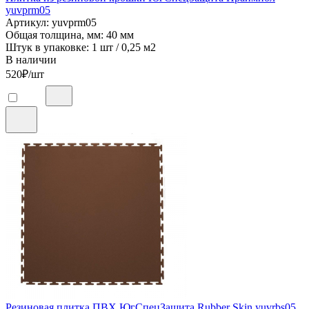
yuvprm05
Артикул: yuvprm05
Общая толщина, мм: 40 мм
Штук в упаковке: 1 шт / 0,25 м2
В наличии
520
₽/шт
Резиновая плитка ПВХ ЮгСпецЗащита Rubber Skin yuvrbs05